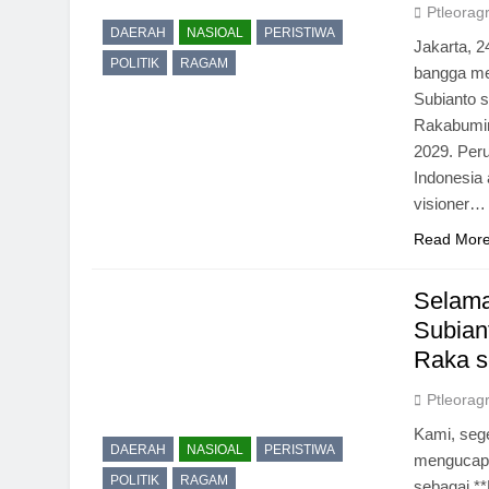
Ptleorag
DAERAH
NASIOAL
PERISTIWA
Jakarta, 
POLITIK
RAGAM
bangga me
Subianto 
Rakabumin
2029. Per
Indonesia
visioner…
Read Mor
Selama
Subian
Raka s
Ptleorag
Kami, seg
DAERAH
NASIOAL
PERISTIWA
mengucapk
POLITIK
RAGAM
sebagai *