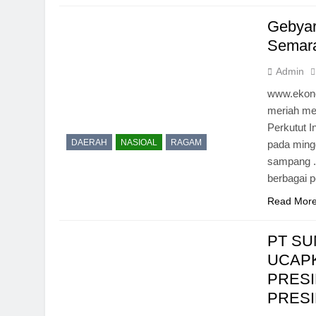
Gebyar
Semara
Admin
www.ekono
meriah me
Perkutut 
DAERAH
NASIOAL
RAGAM
pada ming
sampang . 
berbagai p
Read Mor
PT S
UCAPK
PRES
PRES