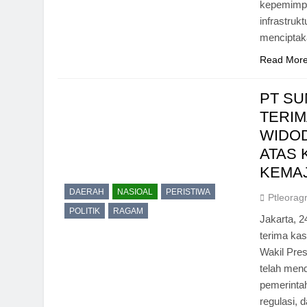
kepemimpi
infrastruk
menciptak
Read Mor
PT S
TERIM
WIDOD
ATAS
KEMAJ
DAERAH
NASIOAL
PERISTIWA
Ptleorag
POLITIK
RAGAM
Jakarta, 
terima ka
Wakil Pres
telah men
pemerintah
regulasi, 