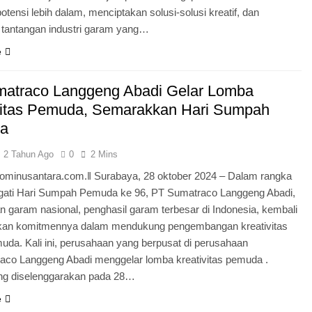
otensi lebih dalam, menciptakan solusi-solusi kreatif, dan
tantangan industri garam yang…
e
atraco Langgeng Abadi Gelar Lomba
vitas Pemuda, Semarakkan Hari Sumpah
a
2 Tahun Ago
0
2 Mins
minusantara.com.ǁ Surabaya, 28 oktober 2024 – Dalam rangka
ati Hari Sumpah Pemuda ke 96, PT Sumatraco Langgeng Abadi,
 garam nasional, penghasil garam terbesar di Indonesia, kembali
an komitmennya dalam mendukung pengembangan kreativitas
uda. Kali ini, perusahaan yang berpusat di perusahaan
aco Langgeng Abadi menggelar lomba kreativitas pemuda .
g diselenggarakan pada 28…
e