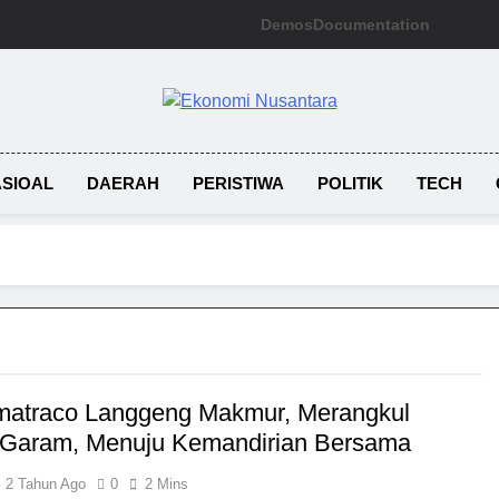
Demos
Documentation
Ekonomi Nusan
SIOAL
DAERAH
PERISTIWA
POLITIK
TECH
atraco Langgeng Makmur, Merangkul
 Garam, Menuju Kemandirian Bersama
2 Tahun Ago
0
2 Mins