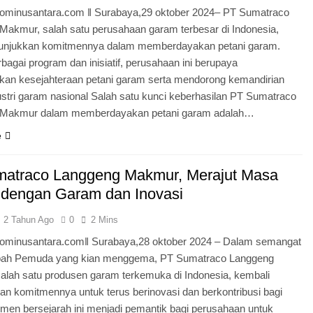
minusantara.com ǁ Surabaya,29 oktober 2024– PT Sumatraco
Makmur, salah satu perusahaan garam terbesar di Indonesia,
unjukkan komitmennya dalam memberdayakan petani garam.
rbagai program dan inisiatif, perusahaan ini berupaya
kan kesejahteraan petani garam serta mendorong kemandirian
stri garam nasional Salah satu kunci keberhasilan PT Sumatraco
 Makmur dalam memberdayakan petani garam adalah…
e
atraco Langgeng Makmur, Merajut Masa
dengan Garam dan Inovasi
2 Tahun Ago
0
2 Mins
minusantara.comǁ Surabaya,28 oktober 2024 – Dalam semangat
pah Pemuda yang kian menggema, PT Sumatraco Langgeng
alah satu produsen garam terkemuka di Indonesia, kembali
n komitmennya untuk terus berinovasi dan berkontribusi bagi
men bersejarah ini menjadi pemantik bagi perusahaan untuk