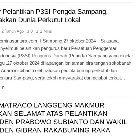
 Pelantikan P3SI Pengda Sampang,
kkan Dunia Perkutut Lokal
2 Tahun Ago
0
2 Mins
minusantara.com. ǁ Sampang.27 oktober 2024 – Suasana
nyelimuti pelantikan pengurus baru Persatuan Penggemar
Indonesia (P3SI) Pengurus Daerah (Pengda) Sampang yang digelar
gu ,27 oktober 2024 di lapangan lon taman bira tengah sokobanah
Acara ini dihadiri oleh ratusan pecinta burung perkutut dari
enjuru Sampang, serta tokoh masyarakat dan pejabat terkait….
e
UMATRACO LANGGENG MAKMUR
AN SELAMAT ATAS PELANTIKAN
IDEN PRABOWO SUBIANTO DAN WAKIL
IDEN GIBRAN RAKABUMING RAKA