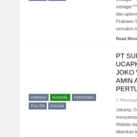
sebagai *
dan optim
Prabowo S
semakin m
Read Mor
PT S
UCAPK
JOKO 
AMIN
PERT
DAERAH
NASIOAL
PERISTIWA
Ptleorag
POLITIK
RAGAM
Jakarta, 
menyampai
Widodo da
diberikan 