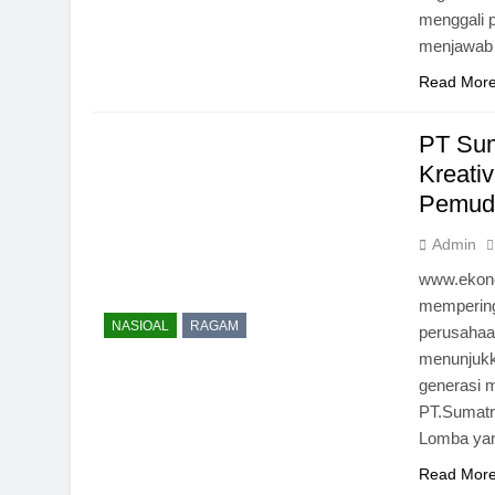
menggali p
menjawab 
Read Mor
PT Sum
Kreati
Pemud
Admin
www.ekono
mempering
NASIOAL
RAGAM
perusahaan
menunjukk
generasi m
PT.Sumatr
Lomba yan
Read Mor