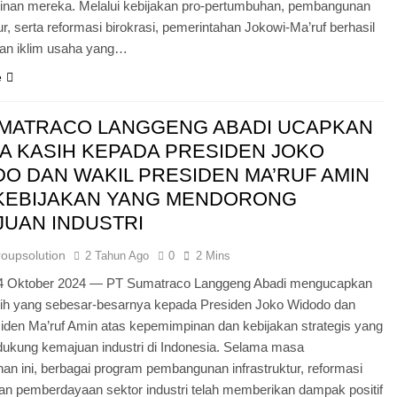
nan mereka. Melalui kebijakan pro-pertumbuhan, pembangunan
tur, serta reformasi birokrasi, pemerintahan Jokowi-Ma’ruf berhasil
an iklim usaha yang…
e
UMATRACO LANGGENG ABADI UCAPKAN
A KASIH KEPADA PRESIDEN JOKO
O DAN WAKIL PRESIDEN MA’RUF AMIN
 KEBIJAKAN YANG MENDORONG
UAN INDUSTRI
roupsolution
2 Tahun Ago
0
2 Mins
24 Oktober 2024 — PT Sumatraco Langgeng Abadi mengucapkan
sih yang sebesar-besarnya kepada Presiden Joko Widodo dan
iden Ma’ruf Amin atas kepemimpinan dan kebijakan strategis yang
dukung kemajuan industri di Indonesia. Selama masa
an ini, berbagai program pembangunan infrastruktur, reformasi
dan pemberdayaan sektor industri telah memberikan dampak positif