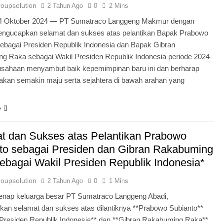
roupsolution
2 Tahun Ago
0
2 Mins
24 Oktober 2024 — PT Sumatraco Langgeng Makmur dengan
ngucapkan selamat dan sukses atas pelantikan Bapak Prabowo
sebagai Presiden Republik Indonesia dan Bapak Gibran
g Raka sebagai Wakil Presiden Republik Indonesia periode 2024-
usahaan menyambut baik kepemimpinan baru ini dan berharap
 akan semakin maju serta sejahtera di bawah arahan yang
e
t dan Sukses atas Pelantikan Prabowo
to sebagai Presiden dan Gibran Rakabuming
ebagai Wakil Presiden Republik Indonesia*
roupsolution
2 Tahun Ago
0
1 Mins
enap keluarga besar PT Sumatraco Langgeng Abadi,
an selamat dan sukses atas dilantiknya **Prabowo Subianto**
*Presiden Republik Indonesia** dan **Gibran Rakabuming Raka**