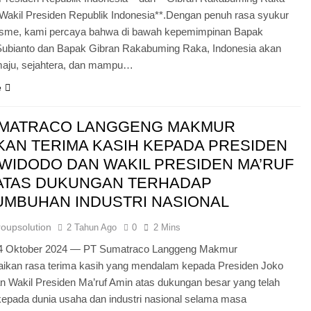
*Wakil Presiden Republik Indonesia**.Dengan penuh rasa syukur
isme, kami percaya bahwa di bawah kepemimpinan Bapak
ubianto dan Bapak Gibran Rakabuming Raka, Indonesia akan
aju, sejahtera, dan mampu…
e
UMATRACO LANGGENG MAKMUR
AN TERIMA KASIH KEPADA PRESIDEN
WIDODO DAN WAKIL PRESIDEN MA’RUF
 ATAS DUKUNGAN TERHADAP
UMBUHAN INDUSTRI NASIONAL
roupsolution
2 Tahun Ago
0
2 Mins
24 Oktober 2024 — PT Sumatraco Langgeng Makmur
kan rasa terima kasih yang mendalam kepada Presiden Joko
n Wakil Presiden Ma’ruf Amin atas dukungan besar yang telah
kepada dunia usaha dan industri nasional selama masa