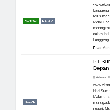
www.ekono
Langgeng 
terus men
NASIOAL
RAGAM
Melalui be
meningkat
dalam indu
Langgeng
Read Mor
PT Sum
Depan 
Admin
www.ekono
Hari Sum
Makmur, s
RAGAM
menegaska
negeri. Mo