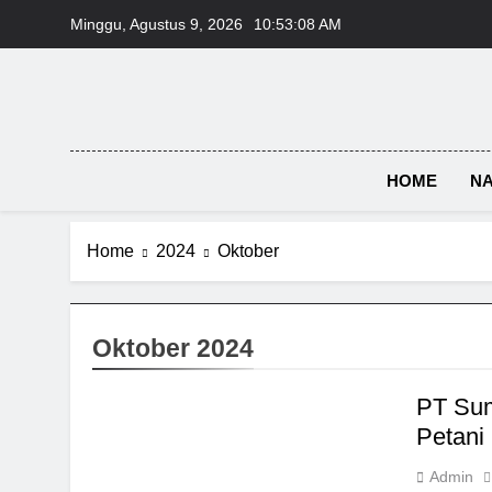
Skip
Minggu, Agustus 9, 2026
10:53:09 AM
to
content
HOME
NA
Home
2024
Oktober
Oktober 2024
PT Sum
Petani
Admin