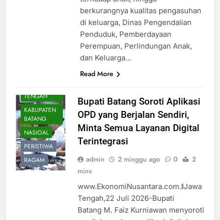
berkurangnya kualitas pengasuhan
di keluarga, Dinas Pengendalian
Penduduk, Pemberdayaan
Perempuan, Perlindungan Anak,
dan Keluarga…
Read More
DAERAH
JAWA
TENGAH
Bupati Batang Soroti Aplikasi
KABUPATEN
OPD yang Berjalan Sendiri,
BATANG
Minta Semua Layanan Digital
NASIOAL
Terintegrasi
PERISTIWA
admin
2 minggu ago
0
2
RAGAM
mins
www.EkonomiNusantara.com.ǁJawa
Tengah,22 Juli 2026-Bupati
Batang M. Faiz Kurniawan menyoroti