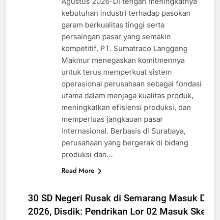
Agustus 2026-Di tengah meningkatnya
kebutuhan industri terhadap pasokan
garam berkualitas tinggi serta
persaingan pasar yang semakin
kompetitif, PT. Sumatraco Langgeng
Makmur menegaskan komitmennya
untuk terus memperkuat sistem
operasional perusahaan sebagai fondasi
utama dalam menjaga kualitas produk,
meningkatkan efisiensi produksi, dan
memperluas jangkauan pasar
internasional. Berbasis di Surabaya,
perusahaan yang bergerak di bidang
produksi dan…
Read More
DAERAH
JAWA
30 SD Negeri Rusak di Semarang Masuk Dafta
TENGAH
2026, Disdik: Pendrikan Lor 02 Masuk Skema
NASIOAL