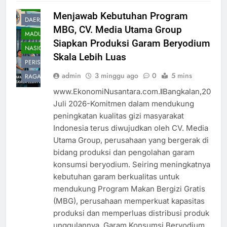
BANGKALAN
Menjawab Kebutuhan Program
DAERAH
MBG, CV. Media Utama Group
MADURA
Siapkan Produksi Garam Beryodium
NASIOAL
Skala Lebih Luas
PERISTIWA
admin
3 minggu ago
0
5 mins
RAGAM
www.EkonomiNusantara.com.ǁBangkalan,20
Juli 2026-Komitmen dalam mendukung
peningkatan kualitas gizi masyarakat
Indonesia terus diwujudkan oleh CV. Media
Utama Group, perusahaan yang bergerak di
bidang produksi dan pengolahan garam
konsumsi beryodium. Seiring meningkatnya
kebutuhan garam berkualitas untuk
mendukung Program Makan Bergizi Gratis
(MBG), perusahaan memperkuat kapasitas
produksi dan memperluas distribusi produk
unggulannya, Garam Konsumsi Beryodium