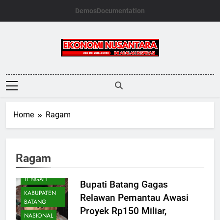
Skip
Demos
Documentation
to
content
Ekonomi
Nusantara
Home
Ragam
Ragam
DAERAH
JAWA
TENGAH
Bupati Batang Gagas
KABUPATEN
Relawan Pemantau Awasi
BATANG
Proyek Rp150 Miliar,
NASIONAL