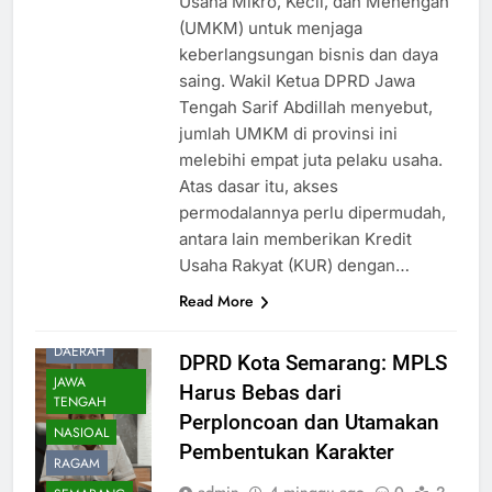
Usaha Mikro, Kecil, dan Menengah
(UMKM) untuk menjaga
keberlangsungan bisnis dan daya
saing. Wakil Ketua DPRD Jawa
Tengah Sarif Abdillah menyebut,
jumlah UMKM di provinsi ini
melebihi empat juta pelaku usaha.
Atas dasar itu, akses
permodalannya perlu dipermudah,
antara lain memberikan Kredit
Usaha Rakyat (KUR) dengan…
Read More
DAERAH
DPRD Kota Semarang: MPLS
JAWA
Harus Bebas dari
TENGAH
Perploncoan dan Utamakan
NASIOAL
Pembentukan Karakter
RAGAM