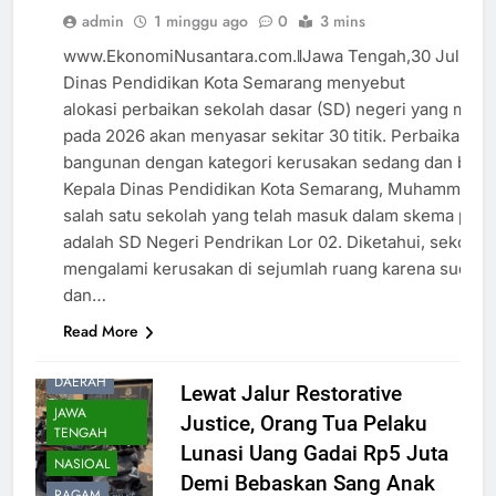
admin
1 minggu ago
0
3 mins
PERISTIWA
RAGAM
www.EkonomiNusantara.com.ǁJawa Tengah,30 Juli 20
Dinas Pendidikan Kota Semarang menyebut
SEMARANG
alokasi perbaikan sekolah dasar (SD) negeri yang men
pada 2026 akan menyasar sekitar 30 titik. Perbaikan d
bangunan dengan kategori kerusakan sedang dan berat
Kepala Dinas Pendidikan Kota Semarang, Muhammad A
salah satu sekolah yang telah masuk dalam skema perba
adalah SD Negeri Pendrikan Lor 02. Diketahui, sekolah
mengalami kerusakan di sejumlah ruang karena sudah l
dan…
Read More
DAERAH
Lewat Jalur Restorative
JAWA
Justice, Orang Tua Pelaku
TENGAH
Lunasi Uang Gadai Rp5 Juta
NASIOAL
Demi Bebaskan Sang Anak
RAGAM