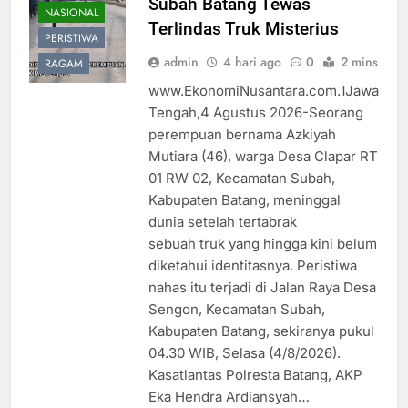
Subah Batang Tewas
NASIONAL
Terlindas Truk Misterius
PERISTIWA
admin
4 hari ago
0
2 mins
RAGAM
www.EkonomiNusantara.com.ǁJawa
Tengah,4 Agustus 2026-Seorang
perempuan bernama Azkiyah
Mutiara (46), warga Desa Clapar RT
01 RW 02, Kecamatan Subah,
Kabupaten Batang, meninggal
dunia setelah tertabrak
sebuah truk yang hingga kini belum
diketahui identitasnya. Peristiwa
nahas itu terjadi di Jalan Raya Desa
Sengon, Kecamatan Subah,
Kabupaten Batang, sekiranya pukul
04.30 WIB, Selasa (4/8/2026).
Kasatlantas Polresta Batang, AKP
Eka Hendra Ardiansyah…