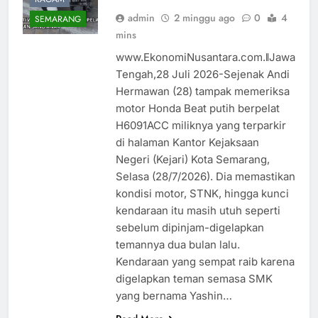
admin
2 minggu ago
0
4
SEMARANG
mins
www.EkonomiNusantara.com.ǁJawa
Tengah,28 Juli 2026-Sejenak Andi
Hermawan (28) tampak memeriksa
motor Honda Beat putih berpelat
H6091ACC miliknya yang terparkir
di halaman Kantor Kejaksaan
Negeri (Kejari) Kota Semarang,
Selasa (28/7/2026). Dia memastikan
kondisi motor, STNK, hingga kunci
kendaraan itu masih utuh seperti
sebelum dipinjam-digelapkan
temannya dua bulan lalu.
Kendaraan yang sempat raib karena
digelapkan teman semasa SMK
yang bernama Yashin…