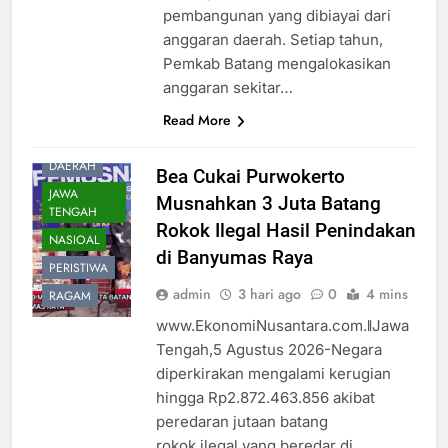
pembangunan yang dibiayai dari
anggaran daerah. Setiap tahun,
Pemkab Batang mengalokasikan
anggaran sekitar…
Read More
BANYUMAS
DAERAH
Bea Cukai Purwokerto
JAWA
Musnahkan 3 Juta Batang
TENGAH
Rokok Ilegal Hasil Penindakan
NASIOAL
di Banyumas Raya
PERISTIWA
admin
3 hari ago
0
4 mins
RAGAM
www.EkonomiNusantara.com.ǁJawa
Tengah,5 Agustus 2026-Negara
diperkirakan mengalami kerugian
hingga Rp2.872.463.856 akibat
peredaran jutaan batang
rokok ilegal yang beredar di