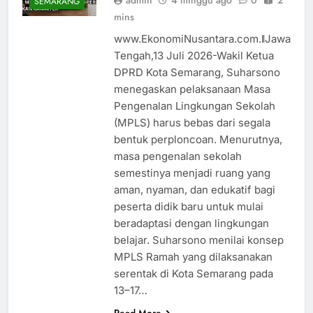
admin
4 minggu ago
0
2
SEMARANG
mins
www.EkonomiNusantara.com.ǁJawa
Tengah,13 Juli 2026-Wakil Ketua
DPRD Kota Semarang, Suharsono
menegaskan pelaksanaan Masa
Pengenalan Lingkungan Sekolah
(MPLS) harus bebas dari segala
bentuk perploncoan. Menurutnya,
masa pengenalan sekolah
semestinya menjadi ruang yang
aman, nyaman, dan edukatif bagi
peserta didik baru untuk mulai
beradaptasi dengan lingkungan
belajar. Suharsono menilai konsep
MPLS Ramah yang dilaksanakan
serentak di Kota Semarang pada
13–17…