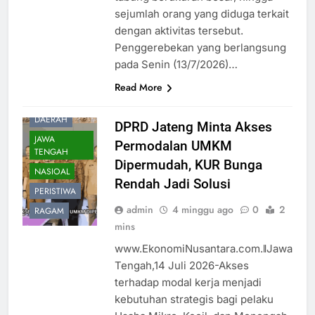
sejumlah orang yang diduga terkait
dengan aktivitas tersebut.
Penggerebekan yang berlangsung
pada Senin (13/7/2026)…
Read More
DAERAH
DPRD Jateng Minta Akses
JAWA
Permodalan UMKM
TENGAH
Dipermudah, KUR Bunga
NASIOAL
Rendah Jadi Solusi
PERISTIWA
admin
4 minggu ago
0
2
RAGAM
mins
www.EkonomiNusantara.com.ǁJawa
Tengah,14 Juli 2026-Akses
terhadap modal kerja menjadi
kebutuhan strategis bagi pelaku