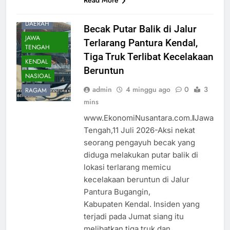
Read More
DAERAH
Becak Putar Balik di Jalur
JAWA
Terlarang Pantura Kendal,
TENGAH
Tiga Truk Terlibat Kecelakaan
KENDAL
Beruntun
NASIOAL
admin
4 minggu ago
0
3
RAGAM
mins
www.EkonomiNusantara.com.ǁJawa
Tengah,11 Juli 2026-Aksi nekat
seorang pengayuh becak yang
diduga melakukan putar balik di
lokasi terlarang memicu
kecelakaan beruntun di Jalur
Pantura Bugangin,
Kabupaten Kendal. Insiden yang
terjadi pada Jumat siang itu
melibatkan tiga truk dan