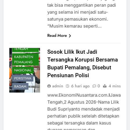
tak bisa menggantikan peran padi
yang selama ini menjadi satu-
satunya pemasukan ekonomi.
“Musim kemarau seperti…
Read More
DAERAH
JAWA
TENGAH
Sosok Lilik Ikut Jadi
KABUPATEN
Tersangka Korupsi Bersama
PEMALANG
Bupati Pemalang, Disebut
NASIONAL
Pensiunan Polisi
PERISTIWA
admin
6 hari ago
0
4 mins
RAGAM
www.EkonomiNusantara.com.ǁJawa
Tengah,2 Agustus 2026-Nama Lilik
Budi Supriyanto mendadak menjadi
perhatian publik setelah ditetapkan
sebagai tersangka dalam kasus
dugaan pemerasan dan