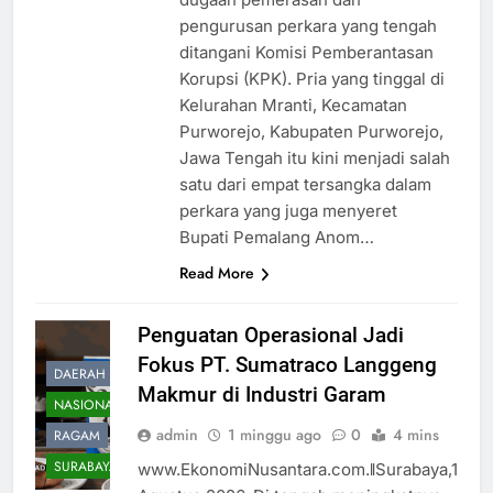
pengurusan perkara yang tengah
ditangani Komisi Pemberantasan
Korupsi (KPK). Pria yang tinggal di
Kelurahan Mranti, Kecamatan
Purworejo, Kabupaten Purworejo,
Jawa Tengah itu kini menjadi salah
satu dari empat tersangka dalam
perkara yang juga menyeret
Bupati Pemalang Anom…
Read More
Penguatan Operasional Jadi
Fokus PT. Sumatraco Langgeng
DAERAH
Makmur di Industri Garam
NASIONAL
admin
1 minggu ago
0
4 mins
RAGAM
SURABAYA
www.EkonomiNusantara.com.ǁSurabaya,1