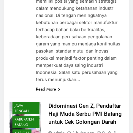
memiliki posisi yang semakin strategis
dalam mendukung ketahanan industri
nasional. Di tengah meningkatnya
kebutuhan berbagai sektor manufaktur
terhadap bahan baku berkualitas,
keberadaan perusahaan pengolahan
garam yang mampu menjaga kontinuitas
pasokan, standar mutu, dan inovasi
produksi menjadi faktor penting dalam
memperkuat daya saing industri
Indonesia. Salah satu perusahaan yang
terus menunjukkan…
Read More
DAERAH
Didominasi Gen Z, Pendaftar
JAWA
TENGAH
Haji Muda Serbu PMI Batang
KABUPATEN
untuk Cek Golongan Darah
BATANG
admin
1 bulan ago
0
3
NASIOAL