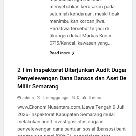
menyebabkan kerusakan pada
sejumlah kendaraan, meski tidak
menimbulkan korban jiwa.
Peristiwa tersebut terjadi di
tikungan dekat Markas Kodim
0715/Kendal, kawasan yang…
Read More
DAERAH
2 Tim Inspektorat Diterjunkan Audit Dugaan
JAWA
Penyelewengan Dana Bansos dan Aset Desa
TENGAH
Mlilir Semarang
NASIOAL
admin
4 minggu ago
0
3 mins
RAGAM
SEMARANG
www.EkonomiNusantara.com.ǁJawa Tengah,9 Juli
2026-Inspektorat Kabupaten Semarang mulai
melakukan audit investigasi atas dugaan
penyelewengan dana bantuan sosial (bansos) bantuan