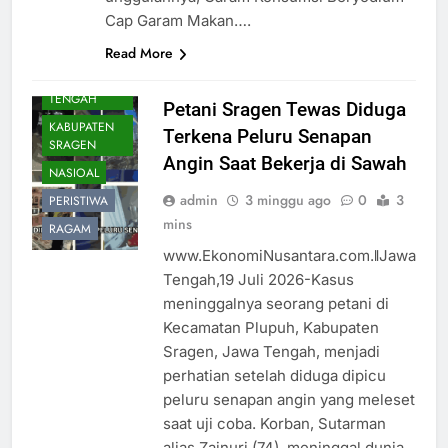
Cap Garam Makan….
Read More
DAERAH
JAWA
TENGAH
Petani Sragen Tewas Diduga
KABUPATEN
Terkena Peluru Senapan
SRAGEN
Angin Saat Bekerja di Sawah
NASIOAL
admin
3 minggu ago
0
3
PERISTIWA
mins
RAGAM
www.EkonomiNusantara.com.ǁJawa
Tengah,19 Juli 2026-Kasus
meninggalnya seorang petani di
Kecamatan Plupuh, Kabupaten
Sragen, Jawa Tengah, menjadi
perhatian setelah diduga dipicu
peluru senapan angin yang meleset
saat uji coba. Korban, Sutarman
alias Zainuri (74), meninggal dunia