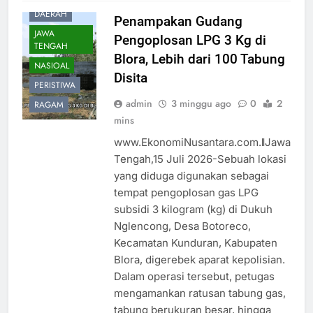
DAERAH
Penampakan Gudang
JAWA
Pengoplosan LPG 3 Kg di
TENGAH
Blora, Lebih dari 100 Tabung
NASIOAL
Disita
PERISTIWA
admin
3 minggu ago
0
2
RAGAM
mins
www.EkonomiNusantara.com.ǁJawa
Tengah,15 Juli 2026-Sebuah lokasi
yang diduga digunakan sebagai
tempat pengoplosan gas LPG
subsidi 3 kilogram (kg) di Dukuh
Nglencong, Desa Botoreco,
Kecamatan Kunduran, Kabupaten
Blora, digerebek aparat kepolisian.
Dalam operasi tersebut, petugas
mengamankan ratusan tabung gas,
tabung berukuran besar, hingga