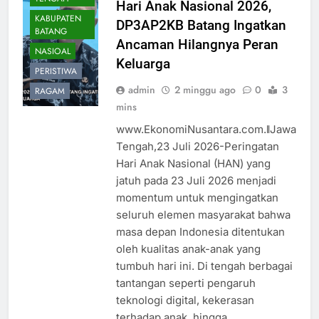
Hari Anak Nasional 2026,
KABUPATEN
DP3AP2KB Batang Ingatkan
BATANG
Ancaman Hilangnya Peran
NASIOAL
Keluarga
PERISTIWA
admin
2 minggu ago
0
3
RAGAM
mins
www.EkonomiNusantara.com.ǁJawa
Tengah,23 Juli 2026-Peringatan
Hari Anak Nasional (HAN) yang
jatuh pada 23 Juli 2026 menjadi
momentum untuk mengingatkan
seluruh elemen masyarakat bahwa
masa depan Indonesia ditentukan
oleh kualitas anak-anak yang
tumbuh hari ini. Di tengah berbagai
tantangan seperti pengaruh
teknologi digital, kekerasan
terhadap anak, hingga