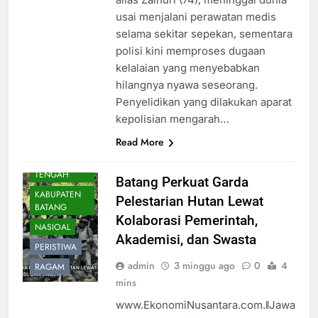
usai menjalani perawatan medis
selama sekitar sepekan, sementara
polisi kini memproses dugaan
kelalaian yang menyebabkan
hilangnya nyawa seseorang.
Penyelidikan yang dilakukan aparat
kepolisian mengarah…
Read More
DAERAH
JAWA
TENGAH
Batang Perkuat Garda
KABUPATEN
Pelestarian Hutan Lewat
BATANG
Kolaborasi Pemerintah,
NASIOAL
Akademisi, dan Swasta
PERISTIWA
admin
3 minggu ago
0
4
RAGAM
mins
www.EkonomiNusantara.com.ǁJawa