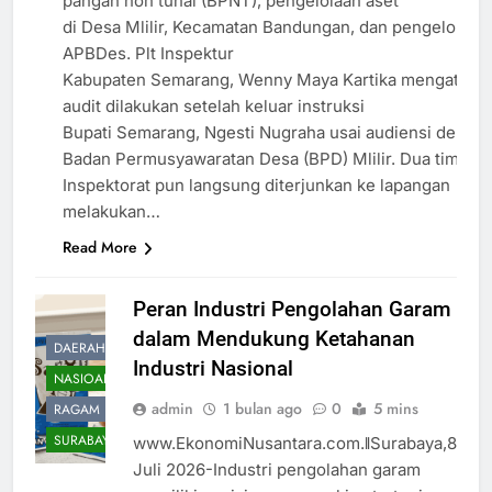
pangan non tunai (BPNT), pengelolaan aset
di Desa Mlilir, Kecamatan Bandungan, dan pengelolaan
APBDes. Plt Inspektur
Kabupaten Semarang, Wenny Maya Kartika mengatakan
audit dilakukan setelah keluar instruksi
Bupati Semarang, Ngesti Nugraha usai audiensi denga
Badan Permusyawaratan Desa (BPD) Mlilir. Dua tim
Inspektorat pun langsung diterjunkan ke lapangan
melakukan…
Read More
Peran Industri Pengolahan Garam
dalam Mendukung Ketahanan
DAERAH
Industri Nasional
NASIOAL
admin
1 bulan ago
0
5 mins
RAGAM
SURABAYA
www.EkonomiNusantara.com.ǁSurabaya,8
Juli 2026-Industri pengolahan garam