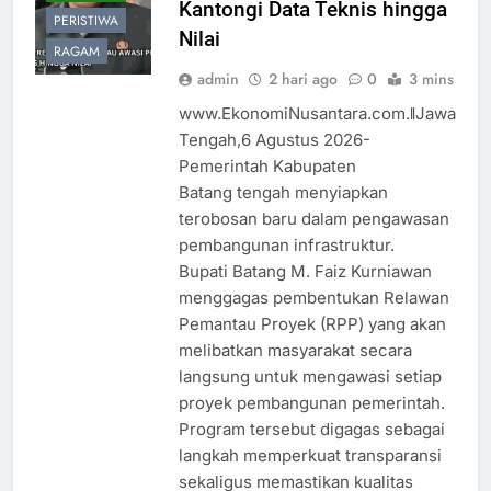
Kantongi Data Teknis hingga
PERISTIWA
Nilai
RAGAM
admin
2 hari ago
0
3 mins
www.EkonomiNusantara.com.ǁJawa
Tengah,6 Agustus 2026-
Pemerintah Kabupaten
Batang tengah menyiapkan
terobosan baru dalam pengawasan
pembangunan infrastruktur.
Bupati Batang M. Faiz Kurniawan
menggagas pembentukan Relawan
Pemantau Proyek (RPP) yang akan
melibatkan masyarakat secara
langsung untuk mengawasi setiap
proyek pembangunan pemerintah.
Program tersebut digagas sebagai
langkah memperkuat transparansi
sekaligus memastikan kualitas