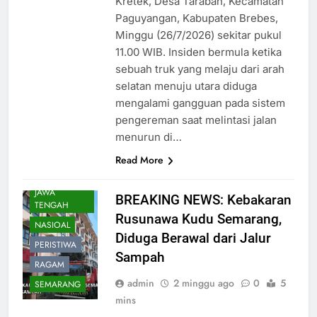
Kretek, Desa Taraban, Kecamatan
Paguyangan, Kabupaten Brebes,
Minggu (26/7/2026) sekitar pukul
11.00 WIB. Insiden bermula ketika
sebuah truk yang melaju dari arah
selatan menuju utara diduga
mengalami gangguan pada sistem
pengereman saat melintasi jalan
menurun di…
Read More
DAERAH
JAWA
BREAKING NEWS: Kebakaran
TENGAH
Rusunawa Kudu Semarang,
NASIOAL
Diduga Berawal dari Jalur
PERISTIWA
Sampah
RAGAM
admin
2 minggu ago
0
5
SEMARANG
mins