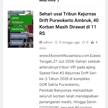
Read More
BANYUMAS
DAERAH
Sehari usai Tribun Kejurnas
JAWA
Drift Purwokerto Ambruk, 40
TENGAH
Korban Masih Dirawat di 11
NASIOAL
RS
PERISTIWA
admin
2 minggu ago
0
4
RAGAM
mins
www.EkonomiNusantara.com.ǁJawa
Tengah,27 Juli 2026-Sehari setelah
ambruknya tribun VIP pada ajang
Speed Fest #2 Kejurnas Drift Seri
ke-3 Tahun 2026 di kompleks
GOR Satria Purwokerto,
Pemkab Banyumas memastikan
seluruh korban telah mendapatkan
penanganan medis. Hingga Senin
(27/7/2026), tercatat 90 korban