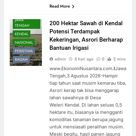
Read More
DAERAH
JAWA
200 Hektar Sawah di Kendal
TENGAH
Potensi Terdampak
KENDAL
Kekeringan, Asrori Berharap
NASIONAL
Bantuan Irigasi
PERISTIWA
admin
5 hari ago
0
2 mins
RAGAM
www.EkonomiNusantara.com.ǁJawa
Tengah,3 Agustus 2026-Hampir
tiap tahun saat musim kemarau tiba,
Asrori kerap tak bisa menggarap
lahan sawahnya di Desa
Weleri Kendal. Di lahan seluas 0,5
hektare itu, biasanya ia mengganti
komoditas tanaman berupa jagung
untuk mensiasati peralihan musim.
Meski begitu, hasil panen jagung