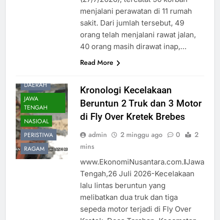
menjalani perawatan di 11 rumah
sakit. Dari jumlah tersebut, 49
orang telah menjalani rawat jalan,
40 orang masih dirawat inap,…
Read More
BREBES
DAERAH
Kronologi Kecelakaan
JAWA
Beruntun 2 Truk dan 3 Motor
TENGAH
di Fly Over Kretek Brebes
NASIOAL
admin
2 minggu ago
0
2
PERISTIWA
mins
RAGAM
www.EkonomiNusantara.com.ǁJawa
Tengah,26 Juli 2026-Kecelakaan
lalu lintas beruntun yang
melibatkan dua truk dan tiga
sepeda motor terjadi di Fly Over