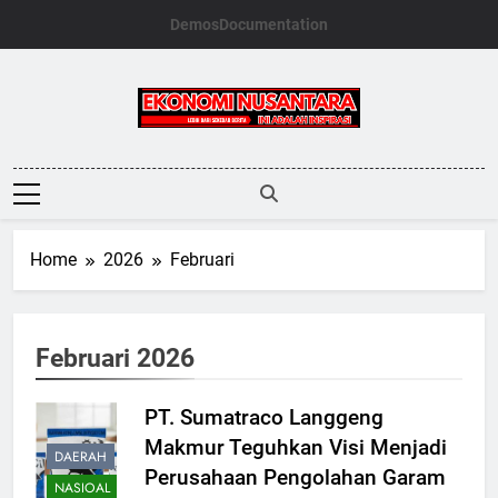
Skip
Demos
Documentation
to
content
Ekonomi
Nusantara
Home
2026
Februari
Februari 2026
PT. Sumatraco Langgeng
Makmur Teguhkan Visi Menjadi
DAERAH
Perusahaan Pengolahan Garam
NASIOAL