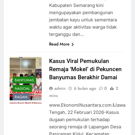
Kabupaten Semarang kini
mengupayakan pembangunan
jembatan kayu untuk sementara
waktu agar aktivitas warga tidak
terganggu dan…
Read More
Kasus Viral Pemukulan
Remaja ‘Mokel’ di Pekuncen
Banyumas Berakhir Damai
BANYUMAS
admin
6 bulan ago
0
2
NASIOAL
mins
RAGAM
www.EkonomiNusantara.com.ǁJawa
Tengah, 22 Februari 2026-Kasus
dugaan pemukulan terhadap
seorang remaja di Lapangan Desa
Pasiraman Kidul, Kecamatan