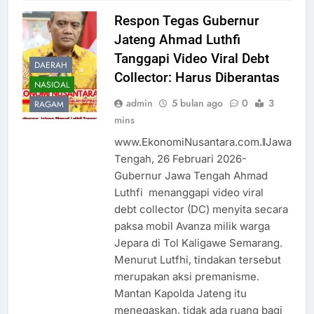
Respon Tegas Gubernur
Jateng Ahmad Luthfi
Tanggapi Video Viral Debt
DAERAH
Collector: Harus Diberantas
NASIOAL
admin
5 bulan ago
0
3
RAGAM
mins
www.EkonomiNusantara.com.ǁJawa
Tengah, 26 Februari 2026-
Gubernur Jawa Tengah Ahmad
Luthfi menanggapi video viral
debt collector (DC) menyita secara
paksa mobil Avanza milik warga
Jepara di Tol Kaligawe Semarang.
Menurut Lutfhi, tindakan tersebut
merupakan aksi premanisme.
Mantan Kapolda Jateng itu
menegaskan, tidak ada ruang bagi