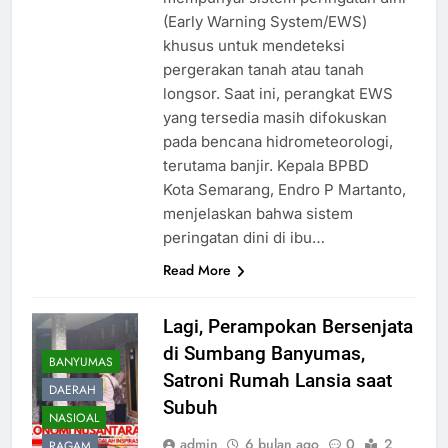
(Early Warning System/EWS)
khusus untuk mendeteksi
pergerakan tanah atau tanah
longsor. Saat ini, perangkat EWS
yang tersedia masih difokuskan
pada bencana hidrometeorologi,
terutama banjir. Kepala BPBD
Kota Semarang, Endro P Martanto,
menjelaskan bahwa sistem
peringatan dini di ibu…
Read More
Lagi, Perampokan Bersenjata
di Sumbang Banyumas,
BANYUMAS
Satroni Rumah Lansia saat
DAERAH
Subuh
NASIOAL
admin
6 bulan ago
0
2
RAGAM