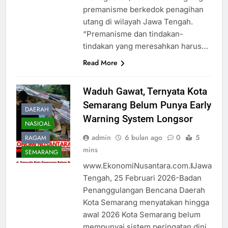
premanisme berkedok penagihan
utang di wilayah Jawa Tengah.
“Premanisme dan tindakan-
tindakan yang meresahkan harus…
Read More
Waduh Gawat, Ternyata Kota
Semarang Belum Punya Early
DAERAH
Warning System Longsor
NASIOAL
admin
6 bulan ago
0
5
RAGAM
mins
SEMARANG
www.EkonomiNusantara.com.ǁJawa
Tengah, 25 Februari 2026-Badan
Penanggulangan Bencana Daerah
Kota Semarang menyatakan hingga
awal 2026 Kota Semarang belum
mempunyai sistem peringatan dini