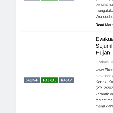
bersifat 
mengataka
Wonosobo.
Read Mor
Evakua
Sejuml
Hujan
Admin
www.Ekon
evakuasi k
DAERAH
NASIOAL
RAGAM
Kertek, K
(27/12/20
keramik ya
terlihat m
memudahk