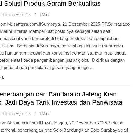
i Solusi Produk Garam Berkualitas
8 Bulan Ago
0
3 Mins
omiNusantara.com.ǁSurabaya, 21 Desember 2025-PT.Sumatraco
Makmur terus memperkuat posisinya sebagai salah satu
n nasional yang bergerak di bidang produksi dan pengolahan
kualitas. Berbasis di Surabaya, perusahaan ini hadir membawa
utuhan garam industri dan konsumsi dengan standar mutu tinggi,
berorientasi pada pengembangan pasar global. Didirikan dengan
adi perusahaan pengolahan garam yang unggul…
e
enerbangan dari Bandara di Jateng Kian
, Jadi Daya Tarik Investasi dan Pariwisata
8 Bulan Ago
0
3 Mins
miNusantara.com.ǁJawa Tengah, 20 Desember 2025-Setelah
 terhenti, penerbangan rute Solo-Bandung dan Solo-Surabaya dari