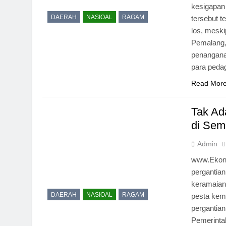
kesigapan
DAERAH
NASIOAL
RAGAM
tersebut t
los, meski
Pemalang,
penangana
para peda
Read Mor
Tak Ad
di Sem
Admin
www.Ekon
pergantian
keramaian
DAERAH
NASIOAL
RAGAM
pesta kem
pergantian
Pemerinta