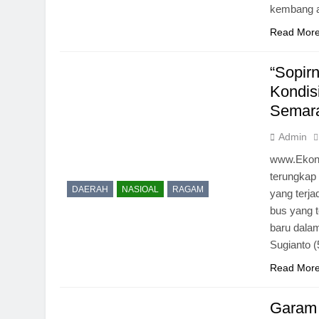
kembang a
Read Mor
“Sopir
Kondis
Semar
Admin
www.Ekono
terungkap
DAERAH
NASIOAL
RAGAM
yang terj
bus yang t
baru dalam
Sugianto 
Read Mor
Garam 