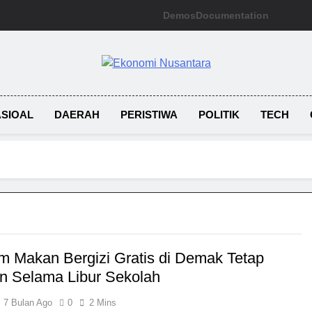
Demos
Documentation
Ekonomi Nusan
SIOAL
DAERAH
PERISTIWA
POLITIK
TECH
m Makan Bergizi Gratis di Demak Tetap
an Selama Libur Sekolah
7 Bulan Ago
0
2 Mins