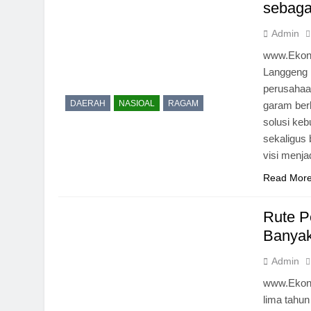
sebaga
Admin
www.Ekon
Langgeng 
perusahaa
DAERAH
NASIOAL
RAGAM
garam ber
solusi keb
sekaligus 
visi menj
Read Mor
Rute P
Banyak
Admin
www.Ekono
lima tahun