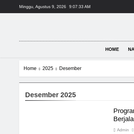
Skip
Minggu, Agustus 9, 2026
9:07:34 AM
to
content
HOME
NA
Home
2025
Desember
Desember 2025
Progra
Berjal
Admin