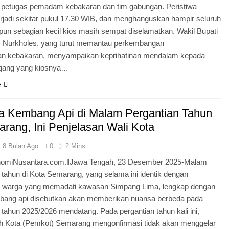
 petugas pemadam kebakaran dan tim gabungan. Peristiwa
erjadi sekitar pukul 17.30 WIB, dan menghanguskan hampir seluruh
pun sebagian kecil kios masih sempat diselamatkan. Wakil Bupati
 Nurkholes, yang turut memantau perkembangan
n kebakaran, menyampaikan keprihatinan mendalam kepada
gang yang kiosnya…
e
a Kembang Api di Malam Pergantian Tahun
arang, Ini Penjelasan Wali Kota
8 Bulan Ago
0
2 Mins
omiNusantara.com.ǁJawa Tengah, 23 Desember 2025-Malam
 tahun di Kota Semarang, yang selama ini identik dengan
 warga yang memadati kawasan Simpang Lima, lengkap dengan
bang api disebutkan akan memberikan nuansa berbeda pada
 tahun 2025/2026 mendatang. Pada pergantian tahun kali ini,
h Kota (Pemkot) Semarang mengonfirmasi tidak akan menggelar