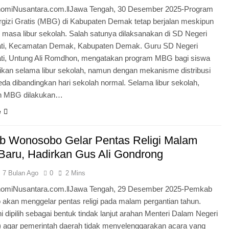
omiNusantara.com.ǁJawa Tengah, 30 Desember 2025-Program
gizi Gratis (MBG) di Kabupaten Demak tetap berjalan meskipun
masa libur sekolah. Salah satunya dilaksanakan di SD Negeri
ti, Kecamatan Demak, Kabupaten Demak. Guru SD Negeri
ti, Untung Ali Romdhon, mengatakan program MBG bagi siswa
rikan selama libur sekolah, namun dengan mekanisme distribusi
da dibandingkan hari sekolah normal. Selama libur sekolah,
n MBG dilakukan…
e
 Wonosobo Gelar Pentas Religi Malam
Baru, Hadirkan Gus Ali Gondrong
7 Bulan Ago
0
2 Mins
omiNusantara.com.ǁJawa Tengah, 29 Desember 2025-Pemkab
akan menggelar pentas religi pada malam pergantian tahun.
ni dipilih sebagai bentuk tindak lanjut arahan Menteri Dalam Negeri
) agar pemerintah daerah tidak menyelenggarakan acara yang