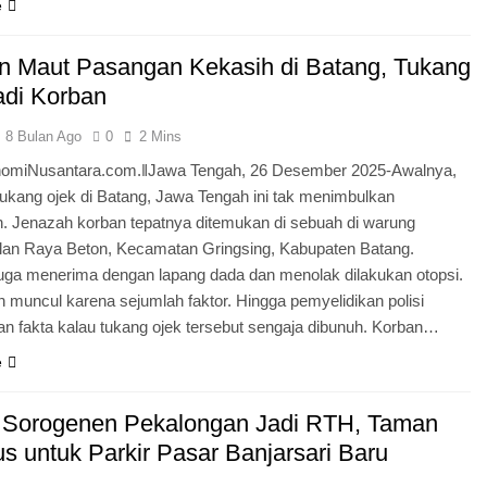
e
n Maut Pasangan Kekasih di Batang, Tukang
adi Korban
8 Bulan Ago
0
2 Mins
omiNusantara.com.ǁJawa Tengah, 26 Desember 2025-Awalnya,
ukang ojek di Batang, Jawa Tengah ini tak menimbulkan
n. Jenazah korban tepatnya ditemukan di sebuah di warung
lan Raya Beton, Kecamatan Gringsing, Kabupaten Batang.
juga menerima dengan lapang dada dan menolak dilakukan otopsi.
 muncul karena sejumlah faktor. Hingga pemyelidikan polisi
 fakta kalau tukang ojek tersebut sengaja dibunuh. Korban…
e
Sorogenen Pekalongan Jadi RTH, Taman
us untuk Parkir Pasar Banjarsari Baru