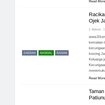
Read Mor
Racika
Ojek J
Admin
www.Ekon
kematian t
kecurigaa
DAERAH
NASIOAL
RAGAM
kosong Ja
Keluarga 
Kecurigaan
menemukan
Read Mor
Taman 
Patiun