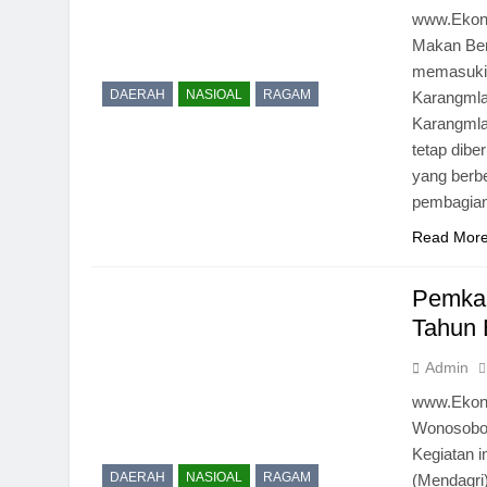
www.Ekon
Makan Ber
memasuki 
DAERAH
NASIOAL
RAGAM
Karangmla
Karangmla
tetap dibe
yang berbe
pembagia
Read Mor
Pemkab
Tahun 
Admin
www.Ekon
Wonosobo 
Kegiatan i
DAERAH
NASIOAL
RAGAM
(Mendagri