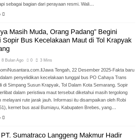
pi sebagai bagian dari perayaan resmi. Wali…
e
nya Masih Muda, Orang Padang” Begini
i Sopir Bus Kecelakaan Maut di Tol Krapyak
ang
8 Bulan Ago
0
3 Mins
miNusantara.com.ǁJawa Tengah, 22 Desember 2025-Fakta baru
 dalam penyelidikan kecelakaan tunggal bus PO Cahaya Trans
adi di Simpang Susun Krapyak, Tol Dalam Kota Semarang. Sopir
erlibat dalam peristiwa maut tersebut diketahui masih tergolong
 melayani rute jarak jauh. Informasi itu disampaikan oleh Robi
(51), kernet bus asal Bumiayu, Kabupaten Brebes, yang…
e
PT. Sumatraco Langgeng Makmur Hadir