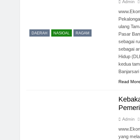
Admin
www.Ekon
Pekalonga
ulang Tam
DAERAH
NASIOAL
RAGAM
Pasar Ban
sebagai r
sebagai ar
Hidup (DL
kedua tam
Banjarsar
Read Mor
Kebaka
Pemeri
Admin
www.Ekon
yang mela