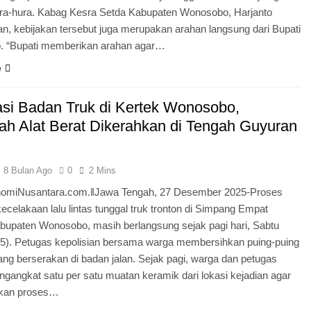
hura-hura. Kabag Kesra Setda Kabupaten Wonosobo, Harjanto
n, kebijakan tersebut juga merupakan arahan langsung dari Bupati
 “Bupati memberikan arahan agar…
e
si Badan Truk di Kertek Wonosobo,
ah Alat Berat Dikerahkan di Tengah Guyuran
8 Bulan Ago
0
2 Mins
omiNusantara.com.ǁJawa Tengah, 27 Desember 2025-Proses
ecelakaan lalu lintas tunggal truk tronton di Simpang Empat
abupaten Wonosobo, masih berlangsung sejak pagi hari, Sabtu
25). Petugas kepolisian bersama warga membersihkan puing-puing
ng berserakan di badan jalan. Sejak pagi, warga dan petugas
engangkat satu per satu muatan keramik dari lokasi kejadian agar
an proses…