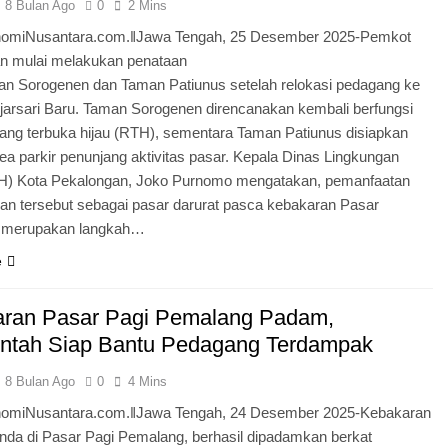
8 Bulan Ago
0
2 Mins
omiNusantara.com.ǁJawa Tengah, 25 Desember 2025-Pemkot
n mulai melakukan penataan
an Sorogenen dan Taman Patiunus setelah relokasi pedagang ke
jarsari Baru. Taman Sorogenen direncanakan kembali berfungsi
uang terbuka hijau (RTH), sementara Taman Patiunus disiapkan
ea parkir penunjang aktivitas pasar. Kepala Dinas Lingkungan
H) Kota Pekalongan, Joko Purnomo mengatakan, pemanfaatan
an tersebut sebagai pasar darurat pasca kebakaran Pasar
i merupakan langkah…
e
ran Pasar Pagi Pemalang Padam,
ntah Siap Bantu Pedagang Terdampak
8 Bulan Ago
0
4 Mins
omiNusantara.com.ǁJawa Tengah, 24 Desember 2025-Kebakaran
nda di Pasar Pagi Pemalang, berhasil dipadamkan berkat