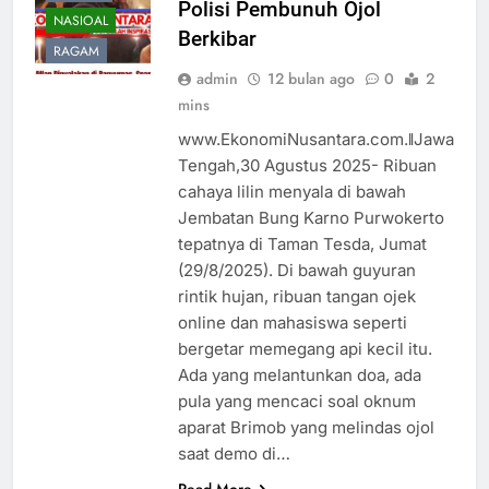
Polisi Pembunuh Ojol
NASIOAL
Berkibar
RAGAM
admin
12 bulan ago
0
2
mins
www.EkonomiNusantara.com.ǁJawa
Tengah,30 Agustus 2025- Ribuan
cahaya lilin menyala di bawah
Jembatan Bung Karno Purwokerto
tepatnya di Taman Tesda, Jumat
(29/8/2025). Di bawah guyuran
rintik hujan, ribuan tangan ojek
online dan mahasiswa seperti
bergetar memegang api kecil itu.
Ada yang melantunkan doa, ada
pula yang mencaci soal oknum
aparat Brimob yang melindas ojol
saat demo di…