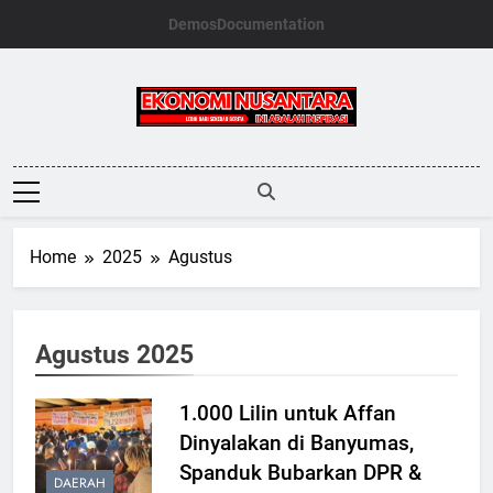
Skip
Demos
Documentation
to
content
Ekonomi
Nusantara
Home
2025
Agustus
Agustus 2025
1.000 Lilin untuk Affan
Dinyalakan di Banyumas,
Spanduk Bubarkan DPR &
DAERAH