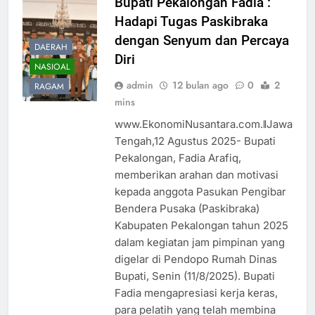
Bupati Pekalongan Fadia :
Hadapi Tugas Paskibraka
dengan Senyum dan Percaya
DAERAH
Diri
NASIOAL
admin
12 bulan ago
0
2
RAGAM
mins
www.EkonomiNusantara.com.ǁJawa
Tengah,12 Agustus 2025- Bupati
Pekalongan, Fadia Arafiq,
memberikan arahan dan motivasi
kepada anggota Pasukan Pengibar
Bendera Pusaka (Paskibraka)
Kabupaten Pekalongan tahun 2025
dalam kegiatan jam pimpinan yang
digelar di Pendopo Rumah Dinas
Bupati, Senin (11/8/2025). Bupati
Fadia mengapresiasi kerja keras,
para pelatih yang telah membina