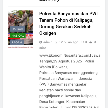
Read More
Polresta Banyumas dan PWI
Tanam Pohon di Kalipagu,
Dorong Gerakan Sedekah
DAERAH
Oksigen
NASIOAL
admin
12 bulan ago
0
3
RAGAM
mins
www.EkonomiNusantara.com.ǁJawa
Tengah,29 Agustus 2025- Polisi
Wanita (Polwan),
Polresta Banyumas menggandeng
Persatuan Wartawan Indonesia
(PWI) Banyumas menggelar
kegiatan bakti sosial dan
penghijauan di kawasan Kalipagu,
Desa Ketenger, Kecamatan
Baturraden, Jumat (29/8/2025). Hal