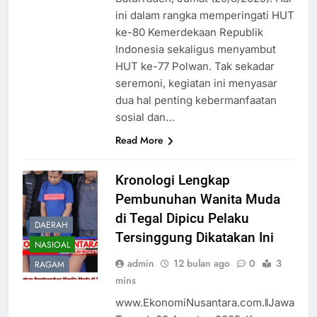
ini dalam rangka memperingati HUT
ke-80 Kemerdekaan Republik
Indonesia sekaligus menyambut
HUT ke-77 Polwan. Tak sekadar
seremoni, kegiatan ini menyasar
dua hal penting kebermanfaatan
sosial dan…
Read More
Kronologi Lengkap
Pembunuhan Wanita Muda
di Tegal Dipicu Pelaku
DAERAH
Tersinggung Dikatakan Ini
NASIOAL
admin
12 bulan ago
0
3
RAGAM
mins
www.EkonomiNusantara.com.ǁJawa