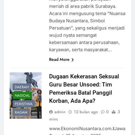
meriah di area pabrik Surabaya.
Acara ini mengusung tema “Nuansa
Budaya Nusantara, Simbol
Persatuan”, yang sekaligus menjadi
wujud nyata semangat
kebersamaan antara perusahaan,
karyawan, serta masyarakat…
Read More
Dugaan Kekerasan Seksual
Guru Besar Unsoed: Tim
DAERAH
Pemeriksa Batal Panggil
NASIOAL
Korban, Ada Apa?
PERISTIWA
admin
12 bulan ago
0
3
RAGAM
mins
www.EkonomiNusantara.com.ǁJawa