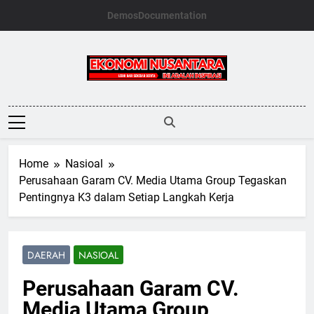
Skip
Demos
Documentation
to
content
Ekonomi
Nusantara
Home
Nasioal
Perusahaan Garam CV. Media Utama Group Tegaskan
Pentingnya K3 dalam Setiap Langkah Kerja
DAERAH
NASIOAL
Perusahaan Garam CV.
Media Utama Group