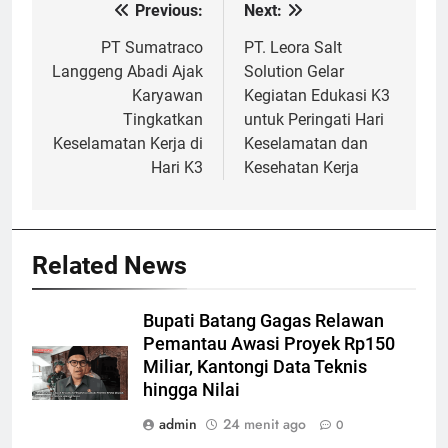
Previous:
Next:
Navigasi
pos
PT Sumatraco
PT. Leora Salt
Langgeng Abadi Ajak
Solution Gelar
Karyawan
Kegiatan Edukasi K3
Tingkatkan
untuk Peringati Hari
Keselamatan Kerja di
Keselamatan dan
Hari K3
Kesehatan Kerja
Related News
Bupati Batang Gagas Relawan
Pemantau Awasi Proyek Rp150
Miliar, Kantongi Data Teknis
hingga Nilai
admin
24 menit ago
0