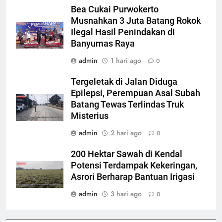
Bea Cukai Purwokerto
Musnahkan 3 Juta Batang Rokok
Ilegal Hasil Penindakan di
Banyumas Raya
admin
1 hari ago
0
Tergeletak di Jalan Diduga
Epilepsi, Perempuan Asal Subah
Batang Tewas Terlindas Truk
Misterius
admin
2 hari ago
0
200 Hektar Sawah di Kendal
Potensi Terdampak Kekeringan,
Asrori Berharap Bantuan Irigasi
admin
3 hari ago
0