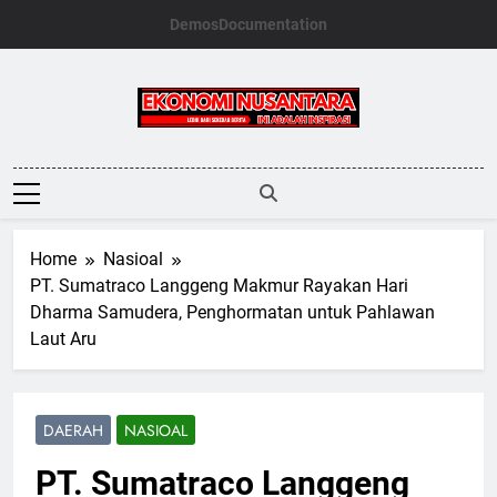
Skip
Demos
Documentation
to
content
Ekonomi
Nusantara
Home
Nasioal
PT. Sumatraco Langgeng Makmur Rayakan Hari
Dharma Samudera, Penghormatan untuk Pahlawan
Laut Aru
DAERAH
NASIOAL
PT. Sumatraco Langgeng