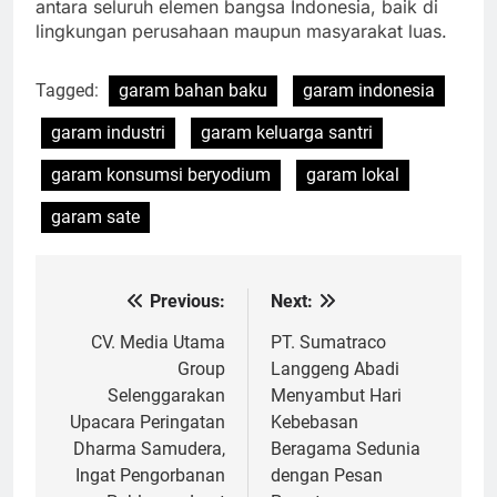
antara seluruh elemen bangsa Indonesia, baik di
lingkungan perusahaan maupun masyarakat luas.
Tagged:
garam bahan baku
garam indonesia
garam industri
garam keluarga santri
garam konsumsi beryodium
garam lokal
garam sate
Previous:
Next:
Navigasi
pos
CV. Media Utama
PT. Sumatraco
Group
Langgeng Abadi
Selenggarakan
Menyambut Hari
Upacara Peringatan
Kebebasan
Dharma Samudera,
Beragama Sedunia
Ingat Pengorbanan
dengan Pesan