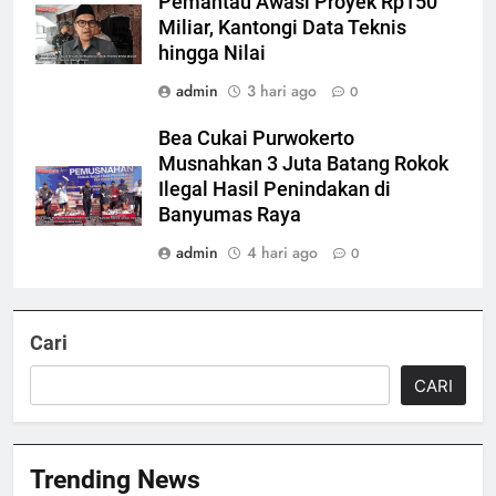
Pemantau Awasi Proyek Rp150
Miliar, Kantongi Data Teknis
hingga Nilai
admin
3 hari ago
0
Bea Cukai Purwokerto
Musnahkan 3 Juta Batang Rokok
Ilegal Hasil Penindakan di
Banyumas Raya
admin
4 hari ago
0
Cari
CARI
Trending News