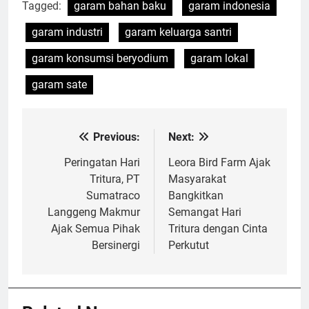
Tagged:
garam bahan baku
garam indonesia
garam industri
garam keluarga santri
garam konsumsi beryodium
garam lokal
garam sate
Previous:
Next:
Navigasi
pos
Peringatan Hari
Leora Bird Farm Ajak
Tritura, PT
Masyarakat
Sumatraco
Bangkitkan
Langgeng Makmur
Semangat Hari
Ajak Semua Pihak
Tritura dengan Cinta
Bersinergi
Perkutut