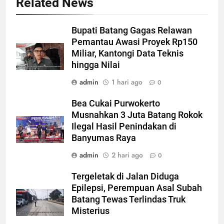
Related News
Bupati Batang Gagas Relawan
Pemantau Awasi Proyek Rp150
Miliar, Kantongi Data Teknis
hingga Nilai
admin
1 hari ago
0
Bea Cukai Purwokerto
Musnahkan 3 Juta Batang Rokok
Ilegal Hasil Penindakan di
Banyumas Raya
admin
2 hari ago
0
Tergeletak di Jalan Diduga
Epilepsi, Perempuan Asal Subah
Batang Tewas Terlindas Truk
Misterius