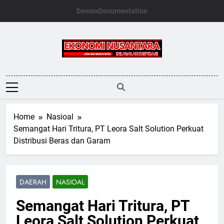
Skip
Demos
Documentation
to
content
Ekonomi
Nusantara
Home
Nasioal
Semangat Hari Tritura, PT Leora Salt Solution Perkuat
Distribusi Beras dan Garam
DAERAH
NASIOAL
Semangat Hari Tritura, PT
Leora Salt Solution Perkuat