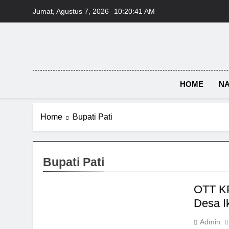
Skip
Jumat, Agustus 7, 2026
10:20:41 AM
to
content
HOME
NA
Home
Bupati Pati
Bupati Pati
OTT KP
Desa I
Admin