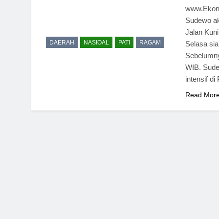
www.Ekono
Sudewo ak
Jalan Kuni
DAERAH
NASIOAL
PATI
RAGAM
Selasa sia
Sebelumny
WIB. Sude
intensif d
Read Mor