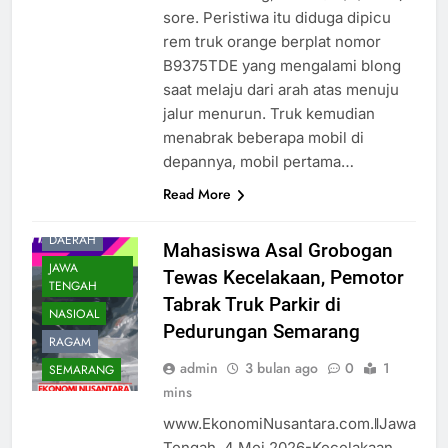
sore. Peristiwa itu diduga dipicu
rem truk orange berplat nomor
B9375TDE yang mengalami blong
saat melaju dari arah atas menuju
jalur menurun. Truk kemudian
menabrak beberapa mobil di
depannya, mobil pertama…
Read More
DAERAH
Mahasiswa Asal Grobogan
JAWA
Tewas Kecelakaan, Pemotor
TENGAH
Tabrak Truk Parkir di
NASIOAL
Pedurungan Semarang
RAGAM
admin
3 bulan ago
0
1
SEMARANG
mins
www.EkonomiNusantara.com.ǁJawa
Tengah, 4 Mei 2026-Kecelakaan