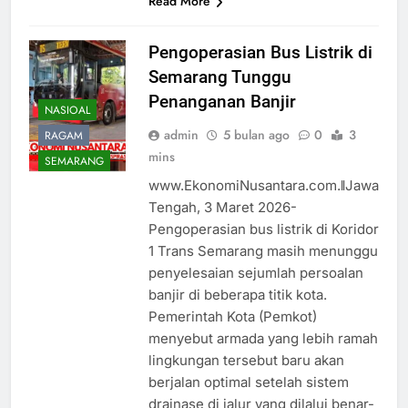
Read More
Pengoperasian Bus Listrik di
Semarang Tunggu
Penanganan Banjir
NASIOAL
admin
5 bulan ago
0
3
RAGAM
mins
SEMARANG
www.EkonomiNusantara.com.ǁJawa
Tengah, 3 Maret 2026-
Pengoperasian bus listrik di Koridor
1 Trans Semarang masih menunggu
penyelesaian sejumlah persoalan
banjir di beberapa titik kota.
Pemerintah Kota (Pemkot)
menyebut armada yang lebih ramah
lingkungan tersebut baru akan
berjalan optimal setelah sistem
drainase di jalur yang dilalui benar-