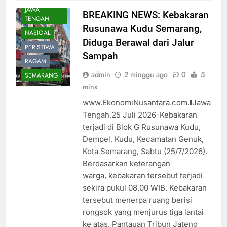
JAWA
BREAKING NEWS: Kebakaran
TENGAH
Rusunawa Kudu Semarang,
NASIOAL
Diduga Berawal dari Jalur
PERISTIWA
Sampah
RAGAM
admin
2 minggu ago
0
5
SEMARANG
mins
www.EkonomiNusantara.com.ǁJawa
Tengah,25 Juli 2026-Kebakaran
terjadi di Blok G Rusunawa Kudu,
Dempel, Kudu, Kecamatan Genuk,
Kota Semarang, Sabtu (25/7/2026).
Berdasarkan keterangan
warga, kebakaran tersebut terjadi
sekira pukul 08.00 WIB. Kebakaran
tersebut menerpa ruang berisi
rongsok yang menjurus tiga lantai
ke atas. Pantauan Tribun Jateng