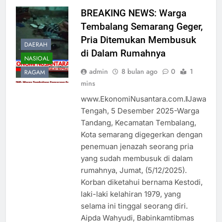
BREAKING NEWS: Warga
Tembalang Semarang Geger,
Pria Ditemukan Membusuk
DAERAH
di Dalam Rumahnya
NASIOAL
admin
8 bulan ago
0
1
RAGAM
mins
www.EkonomiNusantara.com.ǁJawa
Tengah, 5 Desember 2025-Warga
Tandang, Kecamatan Tembalang,
Kota semarang digegerkan dengan
penemuan jenazah seorang pria
yang sudah membusuk di dalam
rumahnya, Jumat, (5/12/2025).
Korban diketahui bernama Kestodi,
laki-laki kelahiran 1979, yang
selama ini tinggal seorang diri.
Aipda Wahyudi, Babinkamtibmas