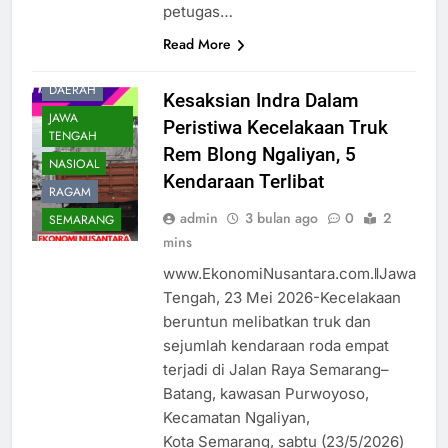
petugas…
Read More
DAERAH
Kesaksian Indra Dalam
JAWA
Peristiwa Kecelakaan Truk
TENGAH
Rem Blong Ngaliyan, 5
NASIOAL
Kendaraan Terlibat
RAGAM
admin
3 bulan ago
0
2
SEMARANG
mins
www.EkonomiNusantara.com.ǁJawa
Tengah, 23 Mei 2026-Kecelakaan
beruntun melibatkan truk dan
sejumlah kendaraan roda empat
terjadi di Jalan Raya Semarang–
Batang, kawasan Purwoyoso,
Kecamatan Ngaliyan,
Kota Semarang, sabtu (23/5/2026)