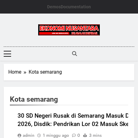
Skip
Demos
Documentation
to
content
Ekonomi
Nusantara
Home
Kota semarang
Kota semarang
DAERAH
JAWA
30 SD Negeri Rusak di Semarang Masuk Dafta
TENGAH
2026, Disdik: Pendrikan Lor 02 Masuk Skema
NASIOAL
admin
1 minggu ago
0
3 mins
PERISTIWA