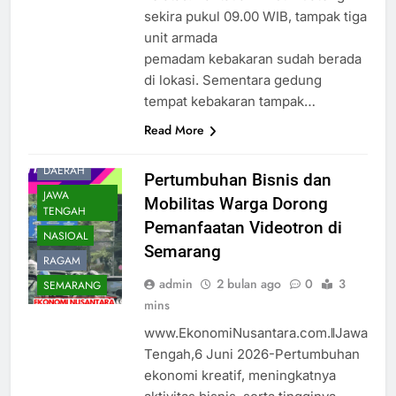
sekira pukul 09.00 WIB, tampak tiga
unit armada
pemadam kebakaran sudah berada
di lokasi. Sementara gedung
tempat kebakaran tampak…
Read More
DAERAH
Pertumbuhan Bisnis dan
JAWA
Mobilitas Warga Dorong
TENGAH
Pemanfaatan Videotron di
NASIOAL
Semarang
RAGAM
admin
2 bulan ago
0
3
SEMARANG
mins
www.EkonomiNusantara.com.ǁJawa
Tengah,6 Juni 2026-Pertumbuhan
ekonomi kreatif, meningkatnya