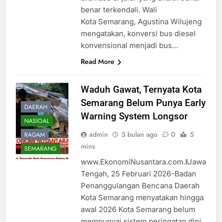
benar terkendali. Wali
Kota Semarang, Agustina Wilujeng
mengatakan, konversi bus diesel
konvensional menjadi bus…
Read More
Waduh Gawat, Ternyata Kota
Semarang Belum Punya Early
DAERAH
Warning System Longsor
NASIOAL
admin
5 bulan ago
0
5
RAGAM
mins
SEMARANG
www.EkonomiNusantara.com.ǁJawa
Tengah, 25 Februari 2026-Badan
Penanggulangan Bencana Daerah
Kota Semarang menyatakan hingga
awal 2026 Kota Semarang belum
mempunyai sistem peringatan dini