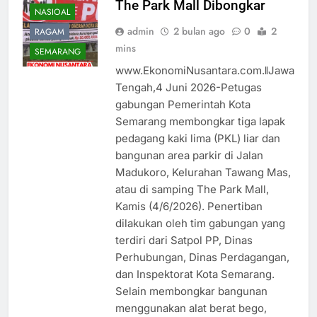
The Park Mall Dibongkar
NASIOAL
admin
2 bulan ago
0
2
RAGAM
mins
SEMARANG
www.EkonomiNusantara.com.ǁJawa
Tengah,4 Juni 2026-Petugas
gabungan Pemerintah Kota
Semarang membongkar tiga lapak
pedagang kaki lima (PKL) liar dan
bangunan area parkir di Jalan
Madukoro, Kelurahan Tawang Mas,
atau di samping The Park Mall,
Kamis (4/6/2026). Penertiban
dilakukan oleh tim gabungan yang
terdiri dari Satpol PP, Dinas
Perhubungan, Dinas Perdagangan,
dan Inspektorat Kota Semarang.
Selain membongkar bangunan
menggunakan alat berat bego,