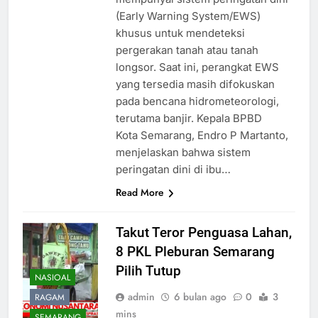
(Early Warning System/EWS)
khusus untuk mendeteksi
pergerakan tanah atau tanah
longsor. Saat ini, perangkat EWS
yang tersedia masih difokuskan
pada bencana hidrometeorologi,
terutama banjir. Kepala BPBD
Kota Semarang, Endro P Martanto,
menjelaskan bahwa sistem
peringatan dini di ibu…
Read More
Takut Teror Penguasa Lahan,
8 PKL Pleburan Semarang
Pilih Tutup
NASIOAL
admin
6 bulan ago
0
3
RAGAM
mins
SEMARANG