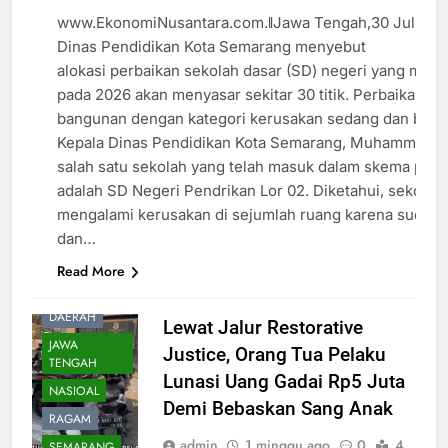
RAGAM
www.EkonomiNusantara.com.ǁJawa Tengah,30 Juli 20
Dinas Pendidikan Kota Semarang menyebut
SEMARANG
alokasi perbaikan sekolah dasar (SD) negeri yang men
pada 2026 akan menyasar sekitar 30 titik. Perbaikan d
bangunan dengan kategori kerusakan sedang dan berat
Kepala Dinas Pendidikan Kota Semarang, Muhammad A
salah satu sekolah yang telah masuk dalam skema perba
adalah SD Negeri Pendrikan Lor 02. Diketahui, sekolah
mengalami kerusakan di sejumlah ruang karena sudah l
dan…
Read More
DAERAH
Lewat Jalur Restorative
JAWA
Justice, Orang Tua Pelaku
TENGAH
Lunasi Uang Gadai Rp5 Juta
NASIOAL
Demi Bebaskan Sang Anak
RAGAM
admin
1 minggu ago
0
4
SEMARANG