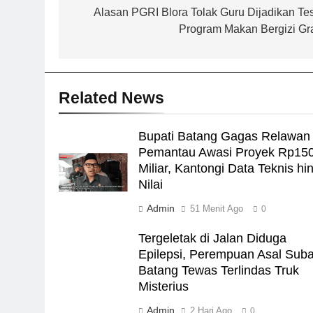
pos
Alasan PGRI Blora Tolak Guru Dijadikan Tes
Program Makan Bergizi Gra
Related News
Bupati Batang Gagas Relawan
Pemantau Awasi Proyek Rp15
Miliar, Kantongi Data Teknis hi
Nilai
Admin
51 Menit Ago
0
Tergeletak di Jalan Diduga
Epilepsi, Perempuan Asal Sub
Batang Tewas Terlindas Truk
Misterius
Admin
2 Hari Ago
0