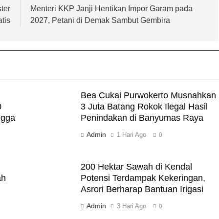
ter
Menteri KKP Janji Hentikan Impor Garam pada
tis
2027, Petani di Demak Sambut Gembira
Bea Cukai Purwokerto Musnahkan
0
3 Juta Batang Rokok Ilegal Hasil
ngga
Penindakan di Banyumas Raya
Admin
1 Hari Ago
0
200 Hektar Sawah di Kendal
ah
Potensi Terdampak Kekeringan,
Asrori Berharap Bantuan Irigasi
Admin
3 Hari Ago
0