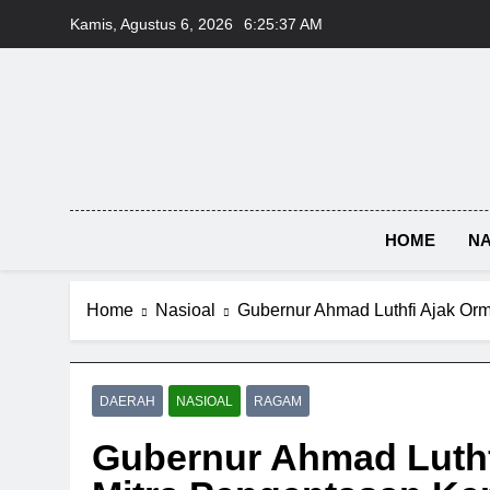
Skip
Kamis, Agustus 6, 2026
6:25:37 AM
to
content
HOME
NA
Home
Nasioal
Gubernur Ahmad Luthfi Ajak Or
DAERAH
NASIOAL
RAGAM
Gubernur Ahmad Luthf