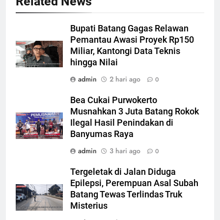
Related News
Bupati Batang Gagas Relawan
Pemantau Awasi Proyek Rp150
Miliar, Kantongi Data Teknis
hingga Nilai
admin
2 hari ago
0
Bea Cukai Purwokerto
Musnahkan 3 Juta Batang Rokok
Ilegal Hasil Penindakan di
Banyumas Raya
admin
3 hari ago
0
Tergeletak di Jalan Diduga
Epilepsi, Perempuan Asal Subah
Batang Tewas Terlindas Truk
Misterius