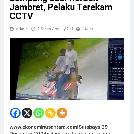
Jambret, Pelaku Terekam
CCTV
0
Admin
2 Tahun Ago
1 Mins
www.ekonominusantara.comǁSurabaya,29
Desember 2024-
Seorang ibu rumah tangga di