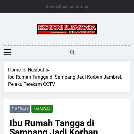
Skip
Demos
Documentation
to
content
Ekonomi
Nusantara
Home
Nasioal
Ibu Rumah Tangga di Sampang Jadi Korban Jambret,
Pelaku Terekam CCTV
DAERAH
NASIOAL
Ibu Rumah Tangga di
Sampang Jadi Korban