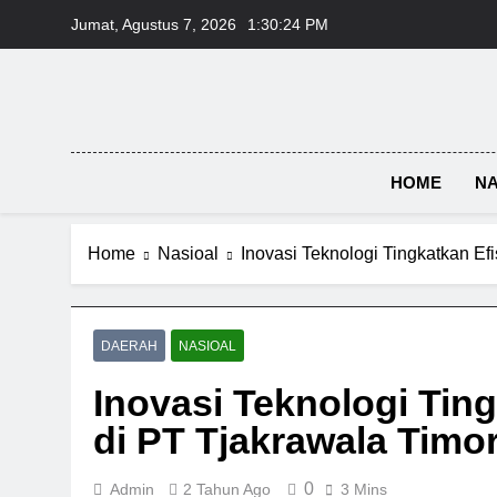
Skip
Jumat, Agustus 7, 2026
1:30:24 PM
to
content
HOME
NA
Home
Nasioal
Inovasi Teknologi Tingkatkan Ef
DAERAH
NASIOAL
Inovasi Teknologi Ting
di PT Tjakrawala Timo
0
Admin
2 Tahun Ago
3 Mins