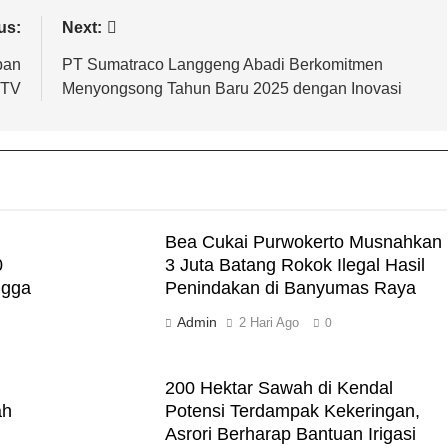
us:
Next:
ban
PT Sumatraco Langgeng Abadi Berkomitmen
CTV
Menyongsong Tahun Baru 2025 dengan Inovasi
Bea Cukai Purwokerto Musnahkan
0
3 Juta Batang Rokok Ilegal Hasil
ngga
Penindakan di Banyumas Raya
Admin
2 Hari Ago
0
200 Hektar Sawah di Kendal
ah
Potensi Terdampak Kekeringan,
Asrori Berharap Bantuan Irigasi