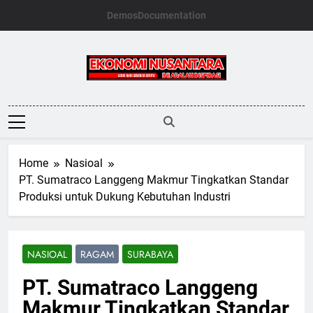
Skip
Demos
Documentation
to
content
Ekonomi
Nusantara
Home
Nasioal
PT. Sumatraco Langgeng Makmur Tingkatkan Standar
Produksi untuk Dukung Kebutuhan Industri
NASIOAL
RAGAM
SURABAYA
PT. Sumatraco Langgeng
Makmur Tingkatkan Standar