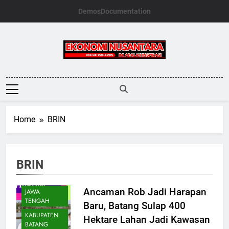
Skip
Demos
Documentation
to
content
Ekonomi
Nusantara
Home
BRIN
BRIN
DAERAH
Ancaman Rob Jadi Harapan
JAWA
TENGAH
Baru, Batang Sulap 400
KABUPATEN
Hektare Lahan Jadi Kawasan
BATANG