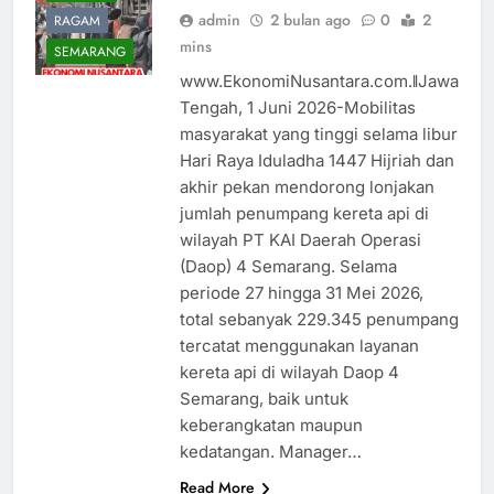
admin
2 bulan ago
0
2
RAGAM
mins
SEMARANG
www.EkonomiNusantara.com.ǁJawa
Tengah, 1 Juni 2026-Mobilitas
masyarakat yang tinggi selama libur
Hari Raya Iduladha 1447 Hijriah dan
akhir pekan mendorong lonjakan
jumlah penumpang kereta api di
wilayah PT KAI Daerah Operasi
(Daop) 4 Semarang. Selama
periode 27 hingga 31 Mei 2026,
total sebanyak 229.345 penumpang
tercatat menggunakan layanan
kereta api di wilayah Daop 4
Semarang, baik untuk
keberangkatan maupun
kedatangan. Manager…
Read More