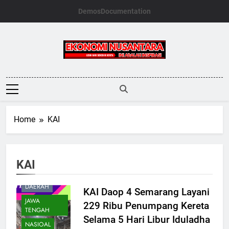
Skip
Demos
Documentation
to
content
Ekonomi
Nusantara
Home
KAI
KAI
DAERAH
KAI Daop 4 Semarang Layani
JAWA
229 Ribu Penumpang Kereta
TENGAH
Selama 5 Hari Libur Iduladha
NASIOAL