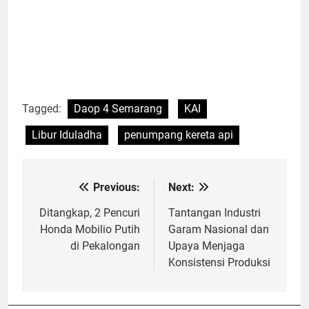
Tagged:
Daop 4 Semarang
KAI
Libur Iduladha
penumpang kereta api
Previous:
Next:
Navigasi
pos
Ditangkap, 2 Pencuri
Tantangan Industri
Honda Mobilio Putih
Garam Nasional dan
di Pekalongan
Upaya Menjaga
Konsistensi Produksi