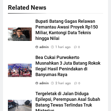
Related News
Bupati Batang Gagas Relawan
Pemantau Awasi Proyek Rp150
Miliar, Kantongi Data Teknis
hingga Nilai
admin
1 hari ago
0
Bea Cukai Purwokerto
Musnahkan 3 Juta Batang Rokok
Ilegal Hasil Penindakan di
Banyumas Raya
admin
2 hari ago
0
Tergeletak di Jalan Diduga
Epilepsi, Perempuan Asal Subah
Batang Tewas Terlindas Truk
Misterius