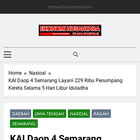
Skip
Demos
Documentation
to
content
Ekonomi
Nusantara
Home
Nasioal
KAI Daop 4 Semarang Layani 229 Ribu Penumpang
Kereta Selama 5 Hari Libur Iduladha
DAERAH
JAWA TENGAH
NASIOAL
RAGAM
SEMARANG
KAI Daop 4 Semarang