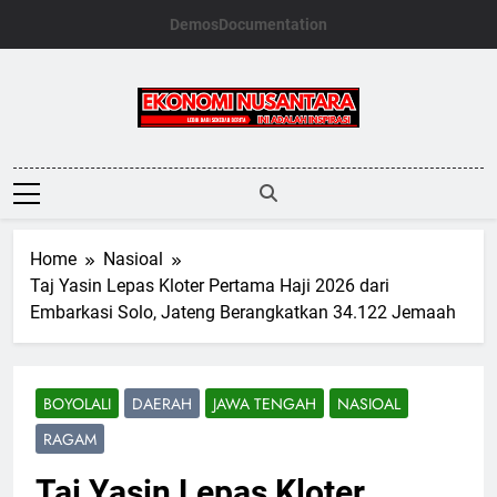
Skip
Demos
Documentation
to
content
Ekonomi
Nusantara
Home
Nasioal
Taj Yasin Lepas Kloter Pertama Haji 2026 dari
Embarkasi Solo, Jateng Berangkatkan 34.122 Jemaah
BOYOLALI
DAERAH
JAWA TENGAH
NASIOAL
RAGAM
Taj Yasin Lepas Kloter