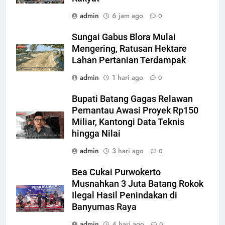
admin
6 jam ago
0
Sungai Gabus Blora Mulai
Mengering, Ratusan Hektare
Lahan Pertanian Terdampak
admin
1 hari ago
0
Bupati Batang Gagas Relawan
Pemantau Awasi Proyek Rp150
Miliar, Kantongi Data Teknis
hingga Nilai
admin
3 hari ago
0
Bea Cukai Purwokerto
Musnahkan 3 Juta Batang Rokok
Ilegal Hasil Penindakan di
Banyumas Raya
admin
4 hari ago
0