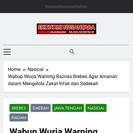
Skip
Demos
Documentation
to
content
Ekonomi
Nusantara
Home
Nasioal
Wabup Wurja Warning Baznas Brebes Agar Amanah
dalam Mengelola Zakat Infak dan Sedekah
BREBES
DAERAH
JAWA TENGAH
NASIOAL
RAGAM
Wabup Wurja Warning