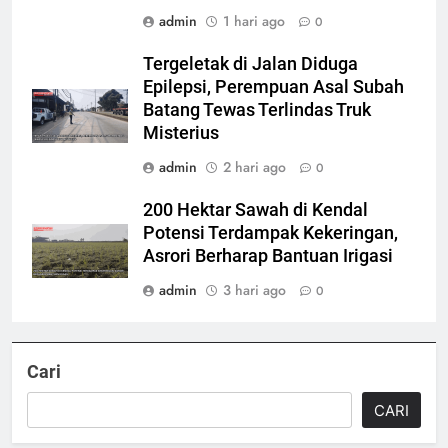
admin
1 hari ago
0
Tergeletak di Jalan Diduga
Epilepsi, Perempuan Asal Subah
Batang Tewas Terlindas Truk
Misterius
admin
2 hari ago
0
200 Hektar Sawah di Kendal
Potensi Terdampak Kekeringan,
Asrori Berharap Bantuan Irigasi
admin
3 hari ago
0
Cari
CARI