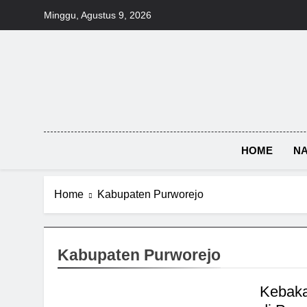
Skip
Minggu, Agustus 9, 2026
to
content
HOME
NA
Home
Kabupaten Purworejo
Kabupaten Purworejo
Kebaka