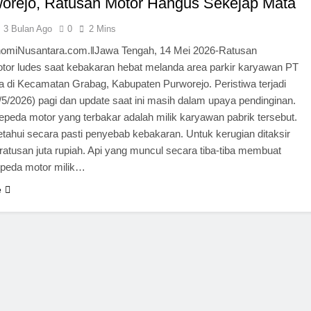
worejo, Ratusan Motor Hangus Sekejap Mata
3 Bulan Ago
0
2 Mins
miNusantara.com.ǁJawa Tengah, 14 Mei 2026-Ratusan
tor ludes saat kebakaran hebat melanda area parkir karyawan PT
a di Kecamatan Grabag, Kabupaten Purworejo. Peristiwa terjadi
5/2026) pagi dan update saat ini masih dalam upaya pendinginan.
peda motor yang terbakar adalah milik karyawan pabrik tersebut.
tahui secara pasti penyebab kebakaran. Untuk kerugian ditaksir
atusan juta rupiah. Api yang muncul secara tiba-tiba membuat
epeda motor milik…
e