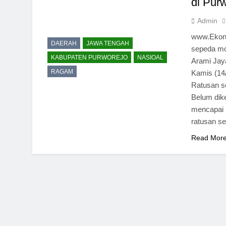
di Pur
Admin
www.Ekono
DAERAH
JAWA TENGAH
sepeda mo
KABUPATEN PURWOREJO
NASIOAL
Arami Jay
RAGAM
Kamis (14/
Ratusan se
Belum dike
mencapai r
ratusan s
Read Mor