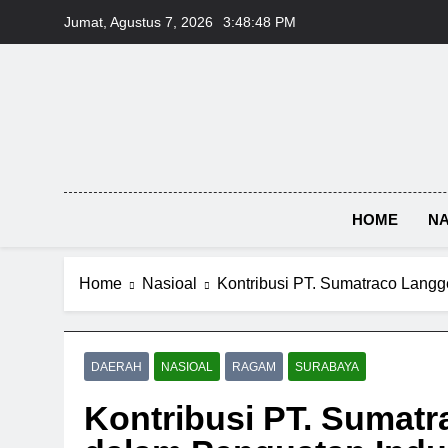
Skip
Jumat, Agustus 7, 2026
3:48:48 PM
to
content
HOME
NA
Home
Nasioal
Kontribusi PT. Sumatraco Lang
DAERAH
NASIOAL
RAGAM
SURABAYA
Kontribusi PT. Sumat