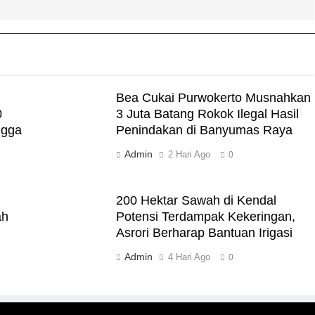
Bea Cukai Purwokerto Musnahkan
0
3 Juta Batang Rokok Ilegal Hasil
ngga
Penindakan di Banyumas Raya
Admin
2 Hari Ago
0
200 Hektar Sawah di Kendal
ah
Potensi Terdampak Kekeringan,
Asrori Berharap Bantuan Irigasi
Admin
4 Hari Ago
0