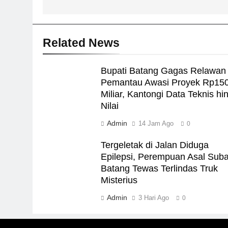
Related News
Bupati Batang Gagas Relawan
Pemantau Awasi Proyek Rp15
Miliar, Kantongi Data Teknis hi
Nilai
Admin
14 Jam Ago
0
Tergeletak di Jalan Diduga
Epilepsi, Perempuan Asal Sub
Batang Tewas Terlindas Truk
Misterius
Admin
3 Hari Ago
0