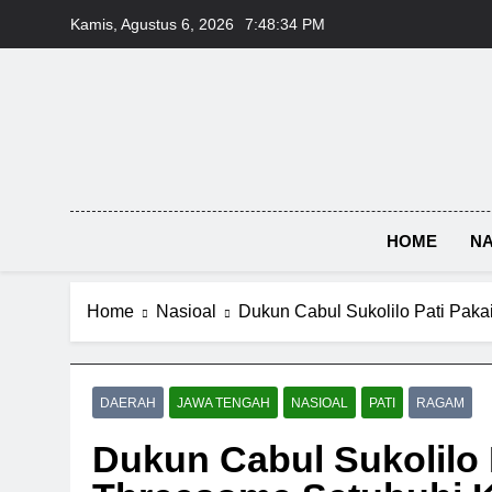
Skip
Kamis, Agustus 6, 2026
7:48:34 PM
to
content
HOME
NA
Home
Nasioal
Dukun Cabul Sukolilo Pati Pak
DAERAH
JAWA TENGAH
NASIOAL
PATI
RAGAM
Dukun Cabul Sukolilo P