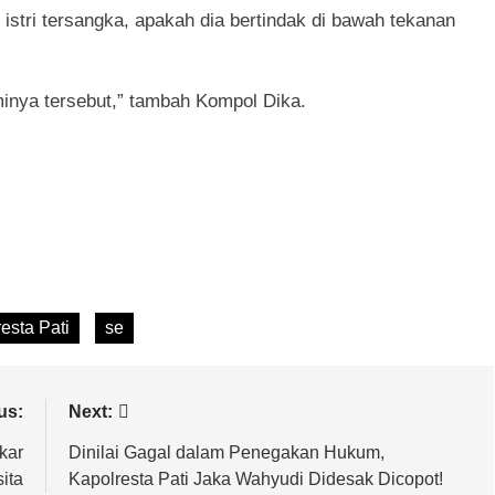
n istri tersangka, apakah dia bertindak di bawah tekanan
aminya tersebut,” tambah Kompol Dika.
esta Pati
se
us:
Next:
kar
Dinilai Gagal dalam Penegakan Hukum,
ita
Kapolresta Pati Jaka Wahyudi Didesak Dicopot!