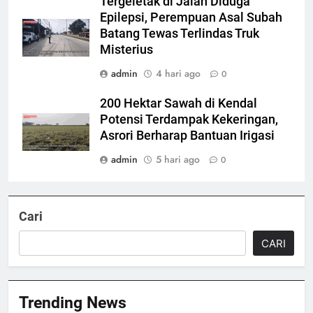
Tergeletak di Jalan Diduga
Epilepsi, Perempuan Asal Subah
Batang Tewas Terlindas Truk
Misterius
admin
4 hari ago
0
200 Hektar Sawah di Kendal
Potensi Terdampak Kekeringan,
Asrori Berharap Bantuan Irigasi
admin
5 hari ago
0
Cari
CARI
Trending News