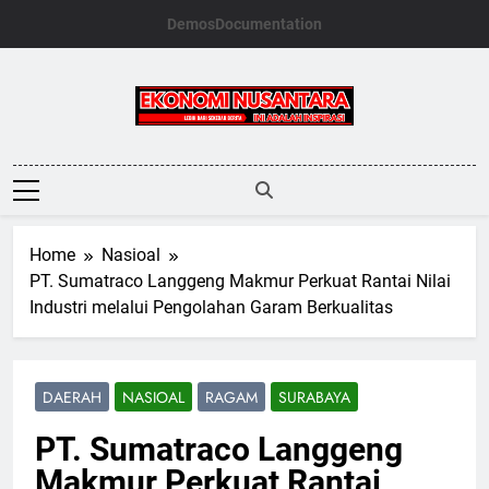
Skip
Demos
Documentation
to
content
Ekonomi
Nusantara
Home
Nasioal
PT. Sumatraco Langgeng Makmur Perkuat Rantai Nilai
Industri melalui Pengolahan Garam Berkualitas
DAERAH
NASIOAL
RAGAM
SURABAYA
PT. Sumatraco Langgeng
Makmur Perkuat Rantai