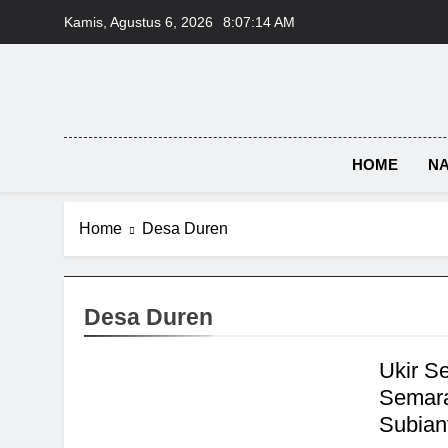
Skip
Kamis, Agustus 6, 2026
8:07:15 AM
to
content
HOME
NA
Home
Desa Duren
Desa Duren
Ukir S
Semara
Subian