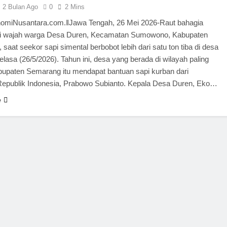
2 Bulan Ago
0
2 Mins
miNusantara.com.ǁJawa Tengah, 26 Mei 2026-Raut bahagia
dari wajah warga Desa Duren, Kecamatan Sumowono, Kabupaten
saat seekor sapi simental berbobot lebih dari satu ton tiba di desa
lasa (26/5/2026). Tahun ini, desa yang berada di wilayah paling
abupaten Semarang itu mendapat bantuan sapi kurban dari
Republik Indonesia, Prabowo Subianto. Kepala Desa Duren, Eko…
e