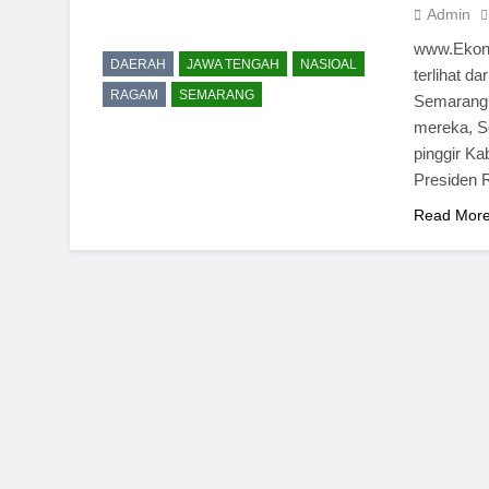
Admin
www.Ekono
DAERAH
JAWA TENGAH
NASIOAL
terlihat 
RAGAM
SEMARANG
Semarang, 
mereka, Se
pinggir K
Presiden 
Read Mor