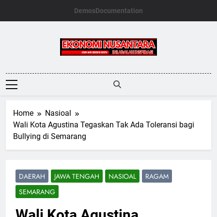
Skip
Demos
Documentation
to
content
Ekonomi
Nusantara
Home
Nasioal
Wali Kota Agustina Tegaskan Tak Ada Toleransi bagi
Bullying di Semarang
DAERAH
JAWA TENGAH
NASIOAL
RAGAM
SEMARANG
Wali Kota Agustina