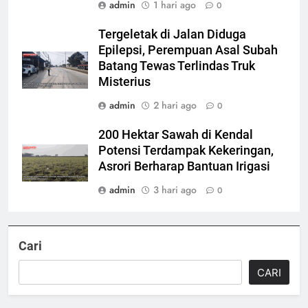
admin
1 hari ago
0
Tergeletak di Jalan Diduga
Epilepsi, Perempuan Asal Subah
Batang Tewas Terlindas Truk
Misterius
admin
2 hari ago
0
200 Hektar Sawah di Kendal
Potensi Terdampak Kekeringan,
Asrori Berharap Bantuan Irigasi
admin
3 hari ago
0
Cari
CARI