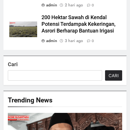
admin
2 hari ago
0
200 Hektar Sawah di Kendal
Potensi Terdampak Kekeringan,
Asrori Berharap Bantuan Irigasi
admin
3 hari ago
0
Cari
CARI
Trending News