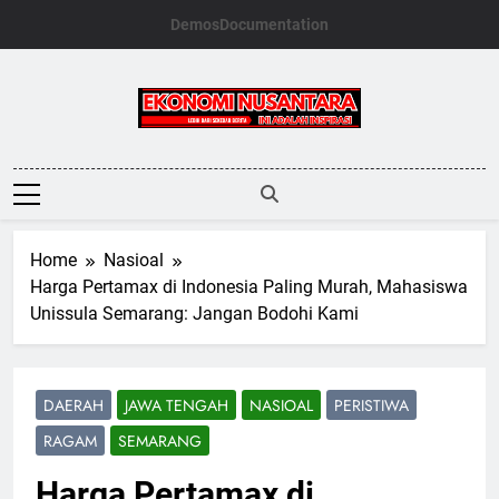
Skip
Demos
Documentation
to
content
Ekonomi
Nusantara
Home
Nasioal
Harga Pertamax di Indonesia Paling Murah, Mahasiswa
Unissula Semarang: Jangan Bodohi Kami
DAERAH
JAWA TENGAH
NASIOAL
PERISTIWA
RAGAM
SEMARANG
Harga Pertamax di