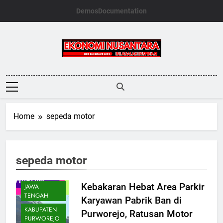
Skip
Demos
Documentation
to
content
Ekonomi
Nusantara
Home
sepeda motor
sepeda motor
DAERAH
Kebakaran Hebat Area Parkir
JAWA
TENGAH
Karyawan Pabrik Ban di
KABUPATEN
Purworejo, Ratusan Motor
PURWOREJO