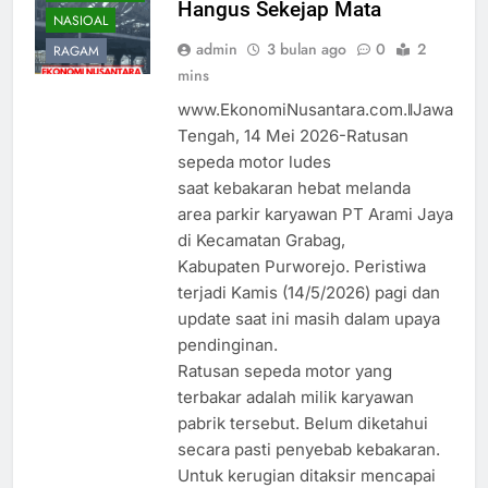
Hangus Sekejap Mata
NASIOAL
admin
3 bulan ago
0
2
RAGAM
mins
www.EkonomiNusantara.com.ǁJawa
Tengah, 14 Mei 2026-Ratusan
sepeda motor ludes
saat kebakaran hebat melanda
area parkir karyawan PT Arami Jaya
di Kecamatan Grabag,
Kabupaten Purworejo. Peristiwa
terjadi Kamis (14/5/2026) pagi dan
update saat ini masih dalam upaya
pendinginan.
Ratusan sepeda motor yang
terbakar adalah milik karyawan
pabrik tersebut. Belum diketahui
secara pasti penyebab kebakaran.
Untuk kerugian ditaksir mencapai